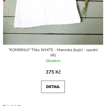
"KOMBINUJ" Tílko WHITE - Maminka (kojící - spodní
díl)
Skladem
375 Kč
DETAIL