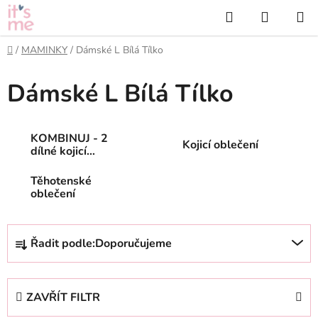
Přejít
Hledat
NÁKUP
na
KOŠÍK
obsah
Domů
/
MAMINKY
/
Dámské L Bílá Tílko
Dámské L Bílá Tílko
KOMBINUJ - 2
Kojicí oblečení
dílné kojicí
oblečení
Těhotenské
oblečení
Ř
Řadit podle:
Doporučujeme
a
z
e
ZAVŘÍT FILTR
n