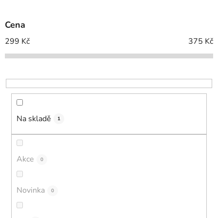
í
p
Cena
r
o
299
Kč
375
Kč
d
u
k
t
ů
Na skladě
1
Akce
0
Novinka
0