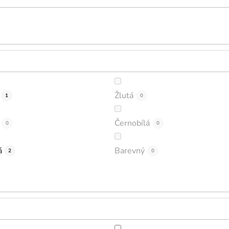
Žlutá
1
0
Černobílá
0
0
á
Barevný
2
0