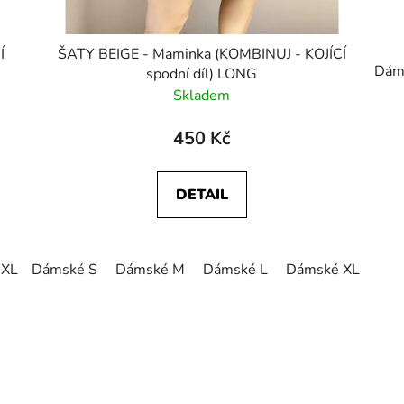
Í
ŠATY BEIGE - Maminka (KOMBINUJ - KOJÍCÍ
Dám
spodní díl) LONG
Skladem
450 Kč
DETAIL
 XL
Dámské S
Dámské M
Dámské L
Dámské XL