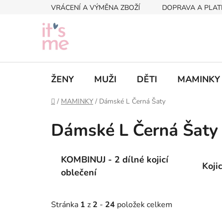
Přejít
VRÁCENÍ A VÝMĚNA ZBOŽÍ
DOPRAVA A PLAT
na
obsah
ŽENY
MUŽI
DĚTI
MAMINKY
Domů
/
MAMINKY
/
Dámské L Černá Šaty
Dámské L Černá Šaty
KOMBINUJ - 2 dílné kojicí
Koji
oblečení
Stránka
1
z
2
-
24
položek celkem