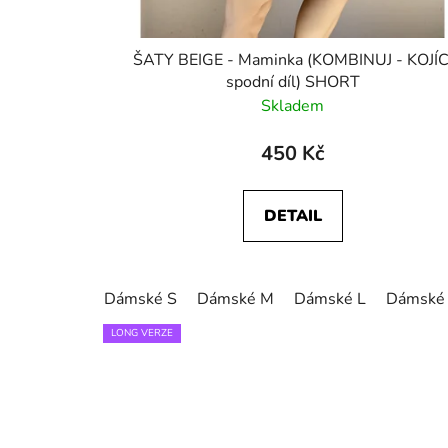
ŠATY BEIGE - Maminka (KOMBINUJ - KOJÍC
spodní díl) SHORT
Skladem
450 Kč
DETAIL
Dámské S
Dámské M
Dámské L
Dámské
LONG VERZE