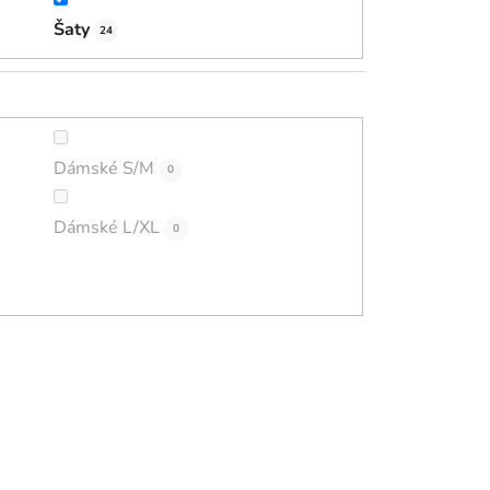
Šaty
24
Dámské S/M
0
Dámské L/XL
0