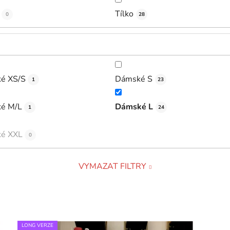
Tílko
0
28
é XS/S
Dámské S
1
23
é M/L
Dámské L
1
24
é XXL
0
VYMAZAT FILTRY
LONG VERZE