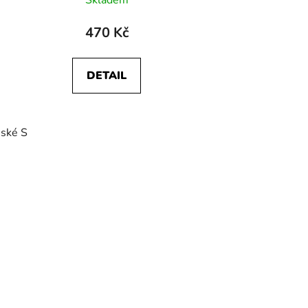
Skladem
470 Kč
DETAIL
ské S