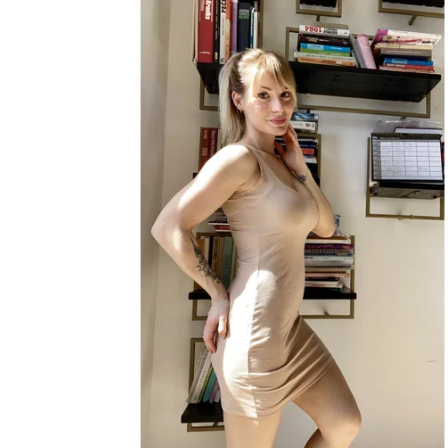
ý
p
i
s
p
r
o
d
u
k
t
ů