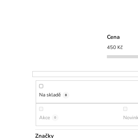
Cena
450
Kč
Na skladě
8
Akce
Novin
0
Značky