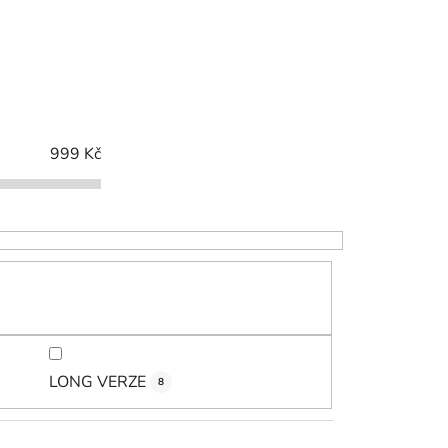
z
e
n
í
p
r
999
Kč
o
d
u
k
t
ů
LONG VERZE
8