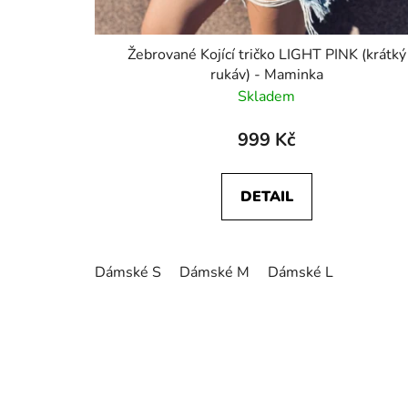
Žebrované Kojící tričko LIGHT PINK (krátký
rukáv) - Maminka
Skladem
999 Kč
DETAIL
Dámské S
Dámské M
Dámské L