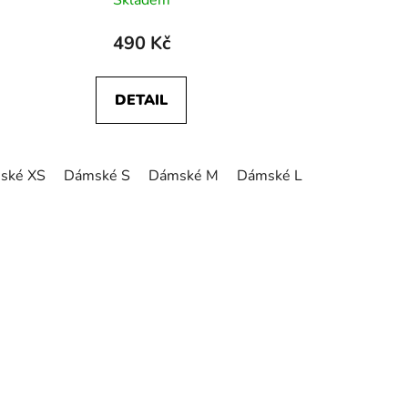
Skladem
490 Kč
DETAIL
ské XS
Dámské S
Dámské M
Dámské L