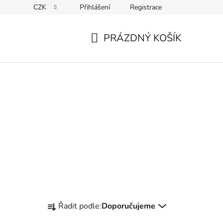
CZK
Přihlášení
Registrace
ky ochrany osobních údajů
PRÁZDNÝ KOŠÍK
NÁKUPNÍ
KOŠÍK
Ř
Řadit podle:
Doporučujeme
a