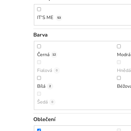
IT'S ME
53
Barva
Černá
Modrá
12
Fialová
Hnědá
0
Bílá
Béžov
2
Šedá
0
Oblečení