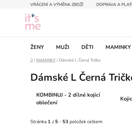
Přejít
VRÁCENÍ A VÝMĚNA ZBOŽÍ
DOPRAVA A PLAT
na
obsah
ŽENY
MUŽI
DĚTI
MAMINKY
Domů
/
MAMINKY
/
Dámské L Černá Tričko
Dámské L Černá Tričk
KOMBINUJ - 2 dílné kojicí
Koji
oblečení
Stránka
1
z
5
-
53
položek celkem