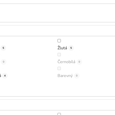
Žlutá
5
5
Černobílá
0
0
á
Barevný
4
0