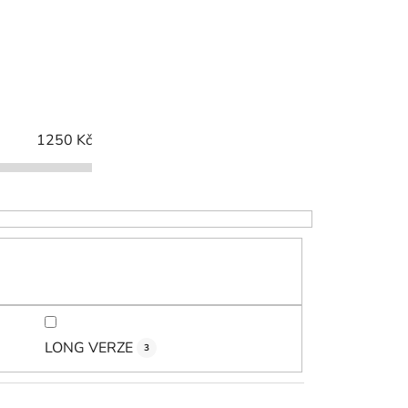
z
e
n
í
p
r
1250
Kč
o
d
u
k
t
ů
LONG VERZE
3