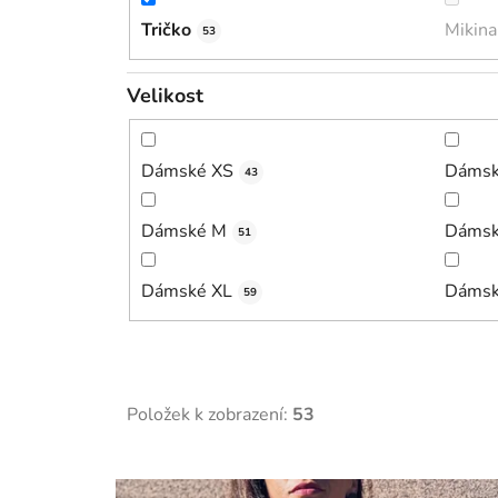
Tričko
Mikina
53
Velikost
Dámské XS
Dámsk
43
Dámské M
Dámsk
51
Dámské XL
Dámsk
59
Položek k zobrazení:
53
V