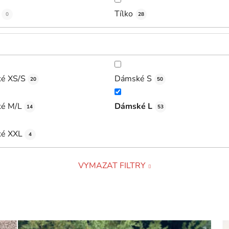
Tílko
0
28
é XS/S
Dámské S
20
50
é M/L
Dámské L
14
53
é XXL
4
VYMAZAT FILTRY