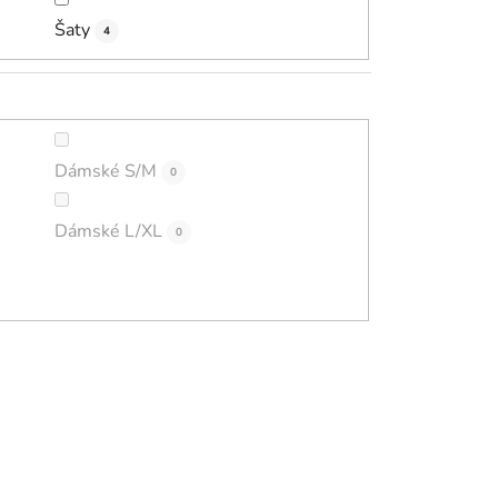
Šaty
4
Dámské S/M
0
Dámské L/XL
0