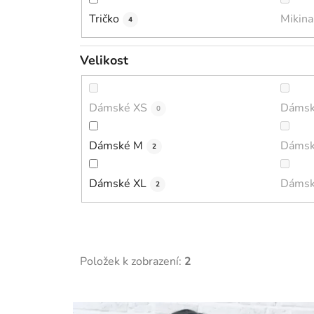
Tričko
Mikina
4
Velikost
Dámské XS
Dámsk
0
Dámské M
Dámsk
2
Dámské XL
Dámsk
2
Položek k zobrazení:
2
V