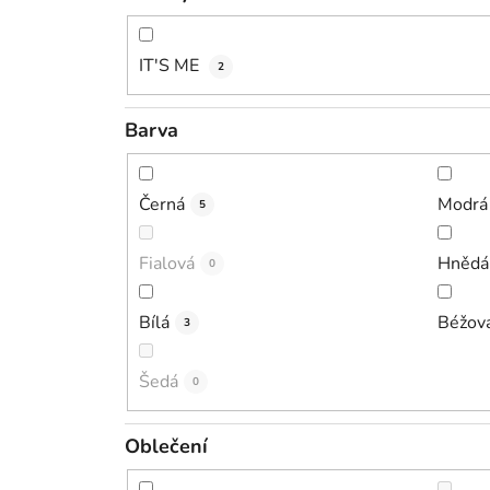
IT'S ME
2
Barva
Černá
Modrá
5
Fialová
Hnědá
0
Bílá
Béžov
3
Šedá
0
Oblečení