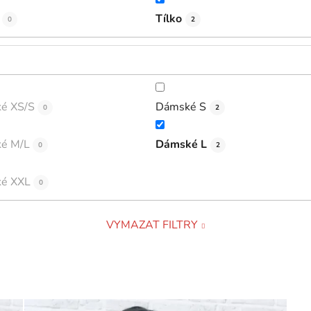
Tílko
0
2
é XS/S
Dámské S
0
2
é M/L
Dámské L
0
2
é XXL
0
VYMAZAT FILTRY