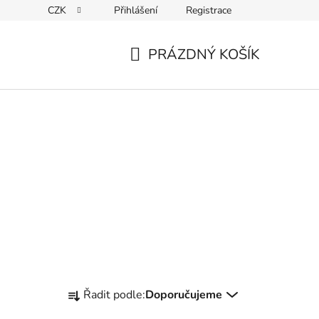
CZK
Přihlášení
Registrace
ky ochrany osobních údajů
PRÁZDNÝ KOŠÍK
NÁKUPNÍ
KOŠÍK
Ř
Řadit podle:
Doporučujeme
a