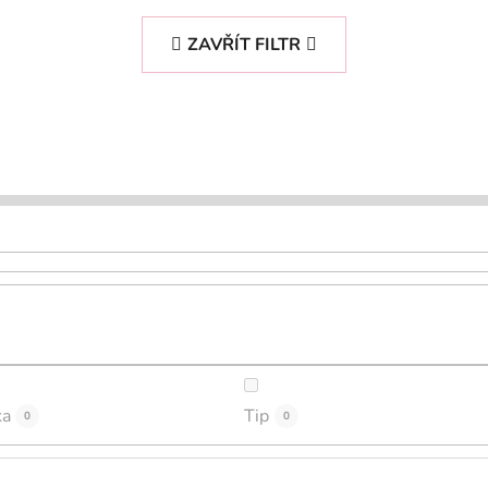
ZAVŘÍT FILTR
ka
Tip
0
0