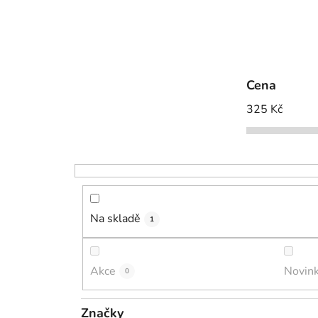
Cena
325
Kč
Na skladě
1
Akce
Novin
0
Značky