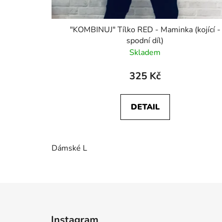
"KOMBINUJ" Tílko RED - Maminka (kojící -
spodní díl)
Skladem
325 Kč
DETAIL
Dámské L
Z
á
Instagram