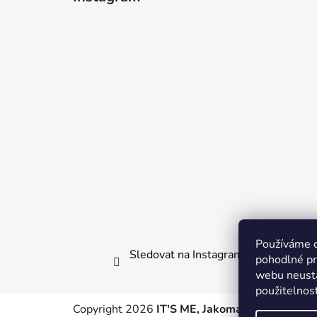
p
a
t
í
Používáme 
Sledovat na Instagramu
pohodlné pr
webu neustá
použitelnos
Copyright 2026
IT'S ME, Jakomama.cz
. Všechn