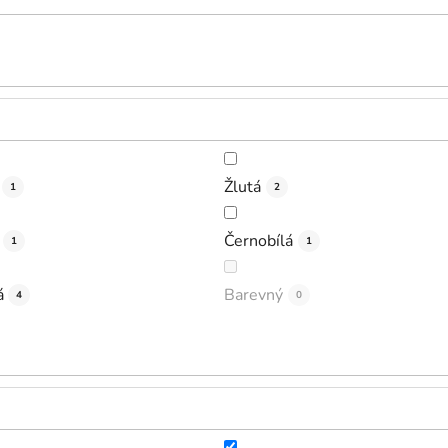
Žlutá
1
2
Černobílá
1
1
á
Barevný
4
0