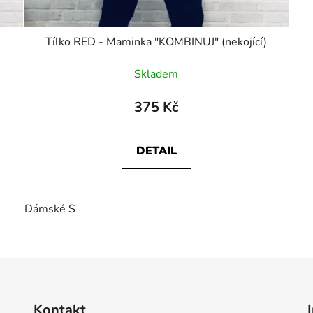
Tílko RED - Maminka "KOMBINUJ" (nekojící)
Skladem
375 Kč
DETAIL
Dámské S
O
v
l
á
d
Kontakt