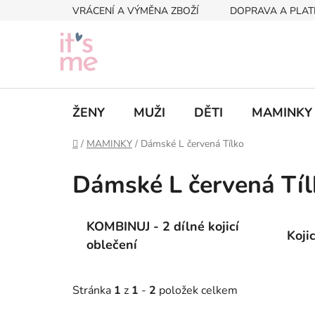
Přejít
VRÁCENÍ A VÝMĚNA ZBOŽÍ
DOPRAVA A PLAT
na
obsah
ŽENY
MUŽI
DĚTI
MAMINKY
Domů
/
MAMINKY
/
Dámské L červená Tílko
Dámské L červená Tíl
KOMBINUJ - 2 dílné kojicí
Koji
oblečení
Stránka
1
z
1
-
2
položek celkem