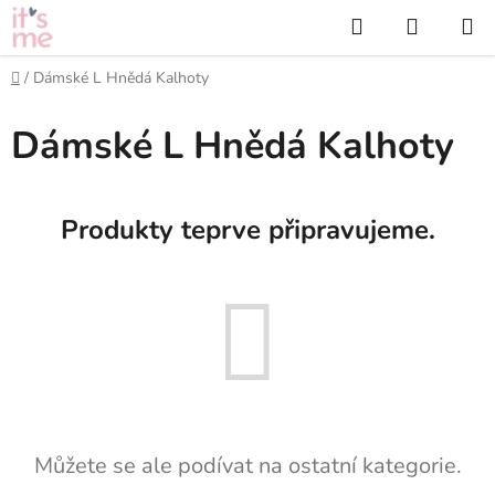
Přejít
Hledat
NÁKUP
na
KOŠÍK
obsah
Domů
/
Dámské L Hnědá Kalhoty
Dámské L Hnědá Kalhoty
Produkty teprve připravujeme.
Můžete se ale podívat na ostatní kategorie.