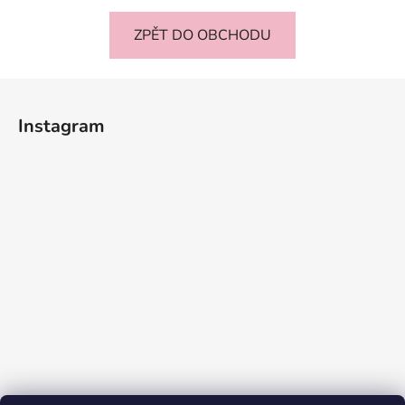
ZPĚT DO OBCHODU
Z
á
Instagram
p
a
t
í