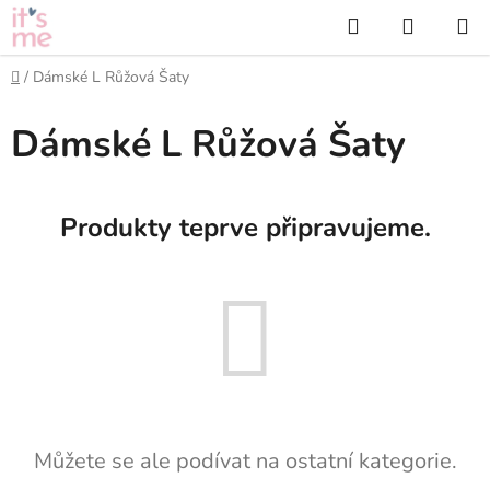
Přejít
Hledat
NÁKUP
na
KOŠÍK
obsah
Domů
/
Dámské L Růžová Šaty
Dámské L Růžová Šaty
Produkty teprve připravujeme.
Můžete se ale podívat na ostatní kategorie.