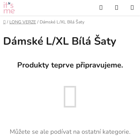
Přejít
Hledat
NÁKUP
na
KOŠÍK
obsah
Domů
/
LONG VERZE
/
Dámské L/XL Bílá Šaty
Dámské L/XL Bílá Šaty
Produkty teprve připravujeme.
Můžete se ale podívat na ostatní kategorie.