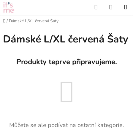
Přejít
Hledat
NÁKUP
na
KOŠÍK
obsah
Domů
/
Dámské L/XL červená Šaty
Dámské L/XL červená Šaty
Produkty teprve připravujeme.
Můžete se ale podívat na ostatní kategorie.