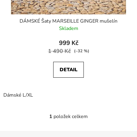
DÁMSKÉ Šaty MARSEILLE GINGER mušelín
Skladem
999 Kč
1 490 Kč
(–32 %)
DETAIL
Dámské L/XL
1
položek celkem
O
v
l
Z