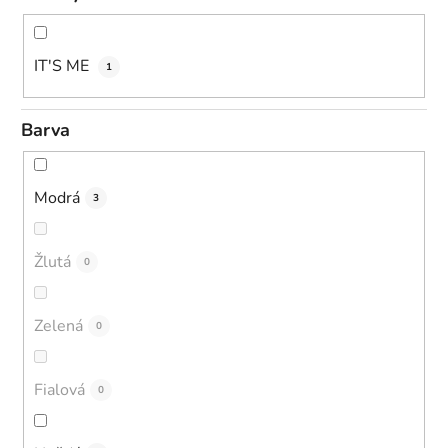
IT'S ME
1
Barva
Modrá
3
Žlutá
0
Zelená
0
Fialová
0