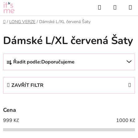
Přejít
Hledat
NÁKUP
na
KOŠÍK
obsah
Domů
/
LONG VERZE
/
Dámské L/XL červená Šaty
Dámské L/XL červená Šaty
Ř
Řadit podle:
Doporučujeme
a
z
e
ZAVŘÍT FILTR
n
í
p
Cena
r
o
999
Kč
1000
Kč
d
u