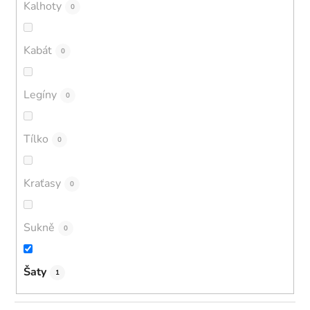
Kalhoty
0
Kabát
0
Legíny
0
Tílko
0
Kraťasy
0
Sukně
0
Šaty
1