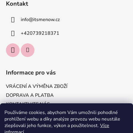
Kontakt
info
@
itsmenow.cz
+420739218371
Informace pro vás
VRÁCENÍ A VÝMĚNA ZBOŽÍ
DOPRAVA A PLATBA
KONTAKTUJTE NÁS
Používáme cookies, abychom Vám umožnili pohodlné
Obchodní podmínky
prohlížení webu a díky analýze provozu webu neustále
Podmínky ochrany osobních údajů
zlepšovali jeho funkce, výkon a použitelnost.
Více
informací