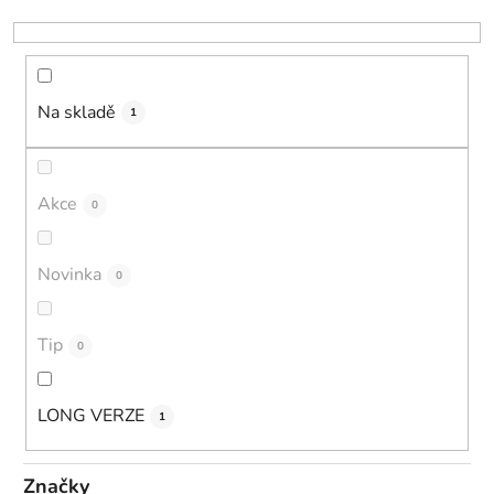
k
t
ů
Na skladě
1
Akce
0
Novinka
0
Tip
0
LONG VERZE
1
Značky