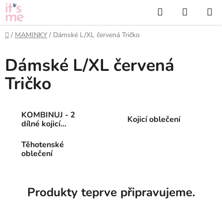
Přejít
Hledat
NÁKUP
na
KOŠÍK
obsah
Domů
/
MAMINKY
/
Dámské L/XL červená Tričko
Dámské L/XL červená
Tričko
KOMBINUJ - 2
Kojicí oblečení
dílné kojicí
oblečení
Těhotenské
oblečení
Produkty teprve připravujeme.