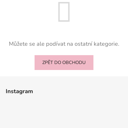
Můžete se ale podívat na ostatní kategorie.
ZPĚT DO OBCHODU
Z
á
Instagram
p
a
t
í