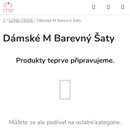
Přejít
Hledat
NÁKUP
na
KOŠÍK
obsah
Domů
/
LONG VERZE
/
Dámské M Barevný Šaty
Dámské M Barevný Šaty
Produkty teprve připravujeme.
Můžete se ale podívat na ostatní kategorie.