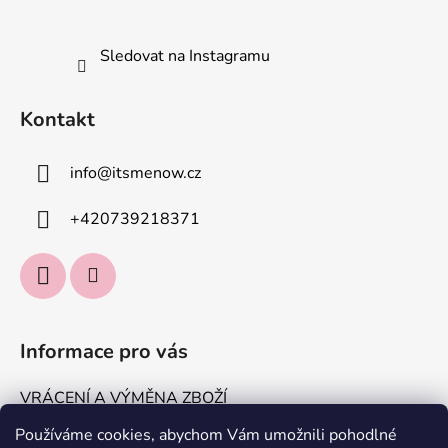
Sledovat na Instagramu
Kontakt
info
@
itsmenow.cz
+420739218371
Informace pro vás
VRÁCENÍ A VÝMĚNA ZBOŽÍ
DOPRAVA A PLATBA
Používáme cookies, abychom Vám umožnili pohodlné