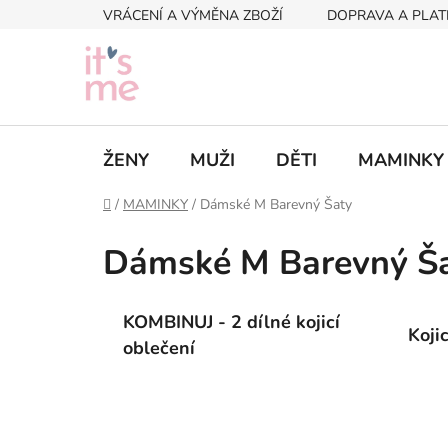
Přejít
VRÁCENÍ A VÝMĚNA ZBOŽÍ
DOPRAVA A PLAT
na
obsah
ŽENY
MUŽI
DĚTI
MAMINKY
Domů
/
MAMINKY
/
Dámské M Barevný Šaty
Dámské M Barevný Š
KOMBINUJ - 2 dílné kojicí
Koji
oblečení