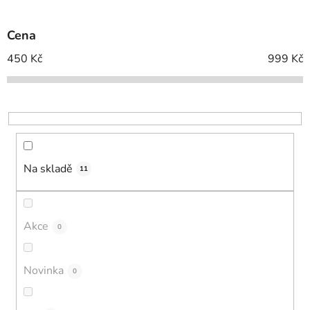
í
p
Cena
r
o
450
Kč
999
Kč
d
u
k
t
ů
Na skladě
11
Akce
0
Novinka
0