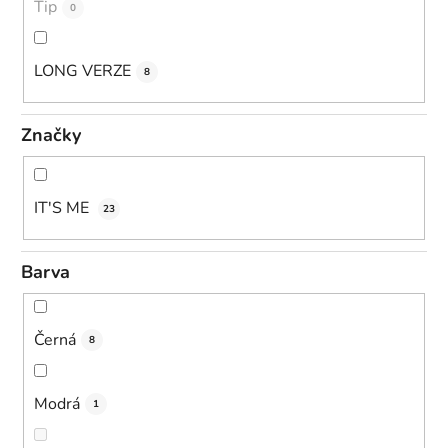
Tip
0
LONG VERZE
8
Značky
IT'S ME
23
Barva
Černá
8
Modrá
1