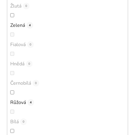
Žlutá
0
Zelená
4
Fialová
0
Hnědá
0
Černobílá
0
Růžová
4
Bílá
0