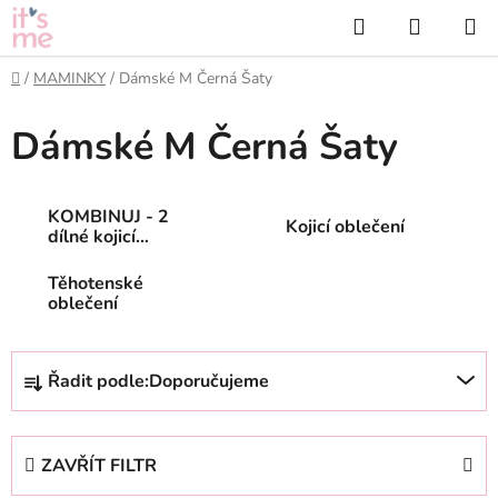
Přejít
Hledat
NÁKUP
na
KOŠÍK
obsah
Domů
/
MAMINKY
/
Dámské M Černá Šaty
Dámské M Černá Šaty
KOMBINUJ - 2
Kojicí oblečení
dílné kojicí
oblečení
Těhotenské
oblečení
Ř
Řadit podle:
Doporučujeme
a
z
e
ZAVŘÍT FILTR
n