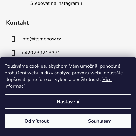
Sledovat na Instagramu
Kontakt
info
@
itsmenow.cz
+420739218371
Používáme cookies, abychom Vám umožnili pohodlné
prohlížení webu a díky analýze provozu webu neustále
zlepšovali jeho funkce, výkon a použitelnost.
Více
informací
Informace pro vás
Nastavení
VRÁCENÍ A VÝMĚNA ZBOŽÍ
DOPRAVA A PLATBA
Odmítnout
Souhlasím
KONTAKTUJTE NÁS
Obchodní podmínky