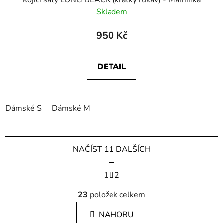
Kojící šaty LONG BLACK (krátký rukáv) - Maminka
Skladem
950 Kč
DETAIL
Dámské S
Dámské M
NAČÍST 11 DALŠÍCH
S
1
t
2
r
O
á
23
položek celkem
v
n
l
k
NAHORU
á