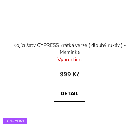
Kojící šaty CYPRESS krátká verze ( dlouhý rukáv ) -
Maminka
Vyprodáno
999 Kč
DETAIL
LONG VERZE