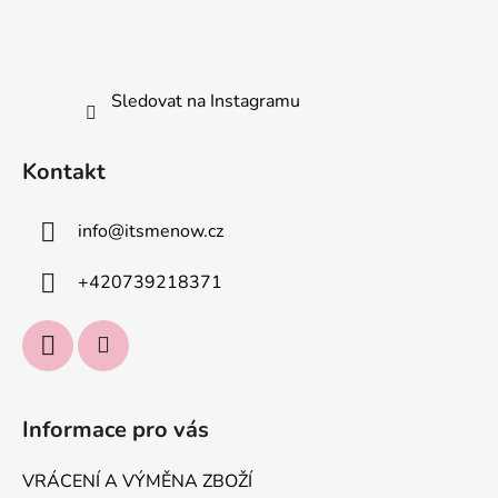
s
u
Sledovat na Instagramu
Kontakt
info
@
itsmenow.cz
+420739218371
Informace pro vás
VRÁCENÍ A VÝMĚNA ZBOŽÍ