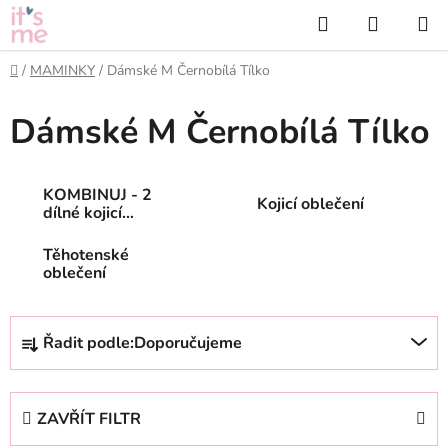
Přejít
Hledat
NÁKUP
na
KOŠÍK
obsah
Domů
/
MAMINKY
/
Dámské M Černobílá Tílko
Dámské M Černobílá Tílko
KOMBINUJ - 2
Kojicí oblečení
dílné kojicí
oblečení
Těhotenské
oblečení
Ř
Řadit podle:
Doporučujeme
a
z
e
ZAVŘÍT FILTR
n