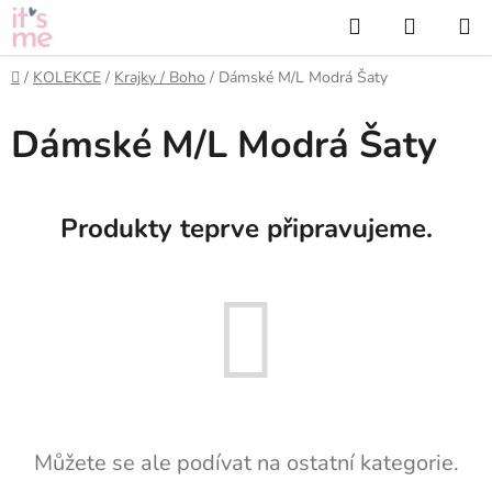
Přejít
Hledat
NÁKUP
na
KOŠÍK
obsah
Domů
/
KOLEKCE
/
Krajky / Boho
/
Dámské M/L Modrá Šaty
Dámské M/L Modrá Šaty
Produkty teprve připravujeme.
Můžete se ale podívat na ostatní kategorie.