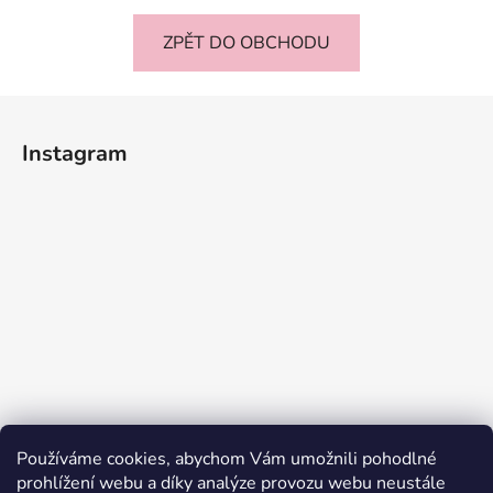
ZPĚT DO OBCHODU
Z
á
Instagram
p
a
t
í
Používáme cookies, abychom Vám umožnili pohodlné
prohlížení webu a díky analýze provozu webu neustále