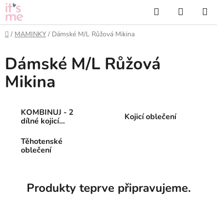
Přejít
Hledat
NÁKUP
na
KOŠÍK
obsah
Domů
/
MAMINKY
/
Dámské M/L Růžová Mikina
Dámské M/L Růžová
Mikina
KOMBINUJ - 2
Kojicí oblečení
dílné kojicí
oblečení
Těhotenské
oblečení
Produkty teprve připravujeme.