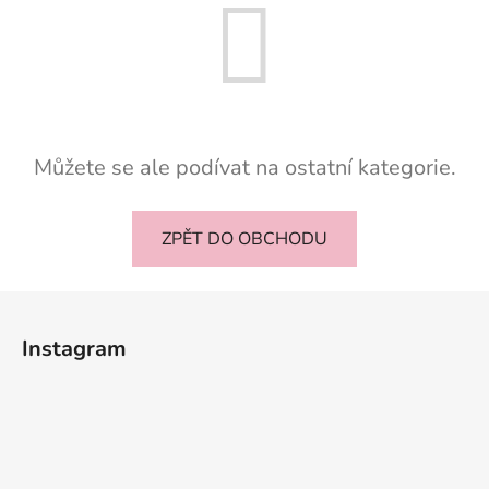
Můžete se ale podívat na ostatní kategorie.
ZPĚT DO OBCHODU
Z
á
Instagram
p
a
t
í