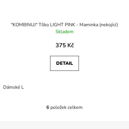
"KOMBINUJ" Tílko LIGHT PINK - Maminka (nekojící)
Skladem
375 Kč
DETAIL
Dámské L
6
položek celkem
O
v
l
Z