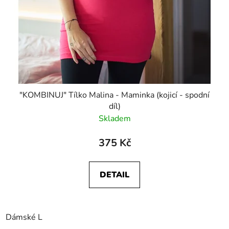
"KOMBINUJ" Tílko Malina - Maminka (kojicí - spodní
díl)
Skladem
375 Kč
DETAIL
Dámské L