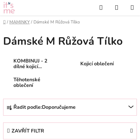
Přejít
Hledat
NÁKUP
na
KOŠÍK
obsah
Domů
/
MAMINKY
/
Dámské M Růžová Tílko
Dámské M Růžová Tílko
KOMBINUJ - 2
Kojicí oblečení
dílné kojicí
oblečení
Těhotenské
oblečení
Ř
Řadit podle:
Doporučujeme
a
z
e
ZAVŘÍT FILTR
n