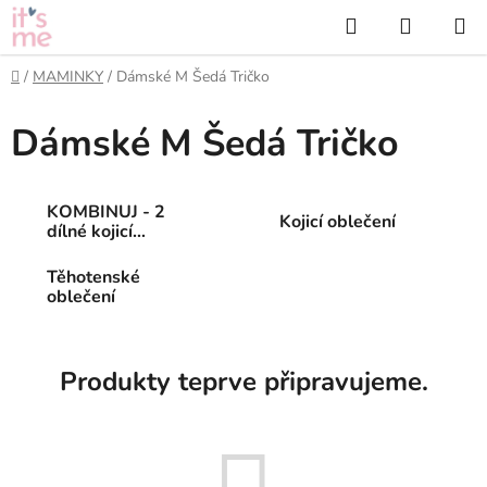
Přejít
Hledat
NÁKUP
na
KOŠÍK
obsah
Domů
/
MAMINKY
/
Dámské M Šedá Tričko
Dámské M Šedá Tričko
KOMBINUJ - 2
Kojicí oblečení
dílné kojicí
oblečení
Těhotenské
oblečení
Produkty teprve připravujeme.