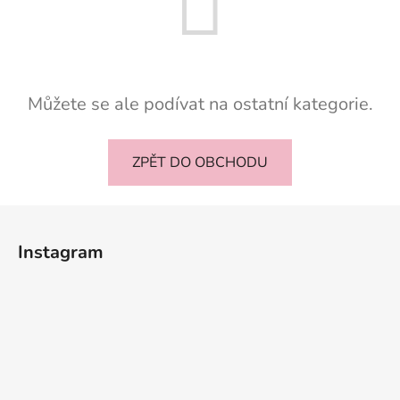
Můžete se ale podívat na ostatní kategorie.
ZPĚT DO OBCHODU
Z
á
Instagram
p
a
t
í