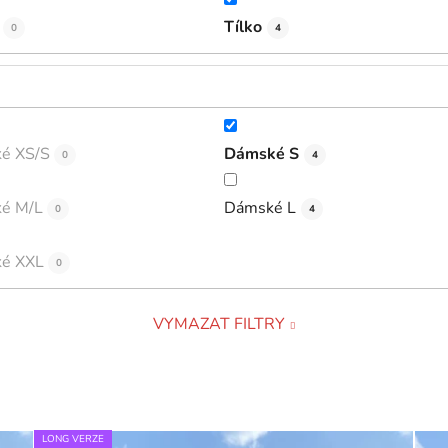
Tílko
0
4
é XS/S
Dámské S
0
4
é M/L
Dámské L
0
4
é XXL
0
VYMAZAT FILTRY
LONG VERZE