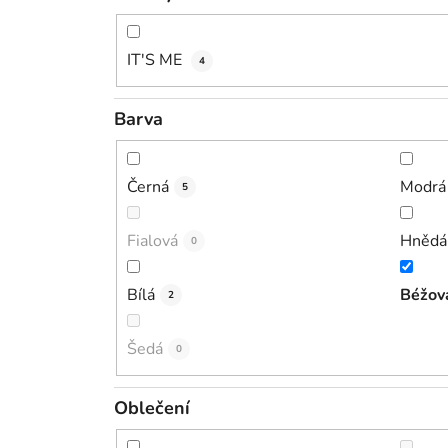
IT'S ME
4
Barva
Černá
Modrá
5
Fialová
Hnědá
0
Bílá
Béžov
2
Šedá
0
Oblečení