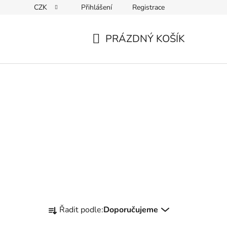
CZK
Přihlášení
Registrace
ky ochrany osobních údajů
PRÁZDNÝ KOŠÍK
NÁKUPNÍ
KOŠÍK
Ř
Řadit podle:
Doporučujeme
a