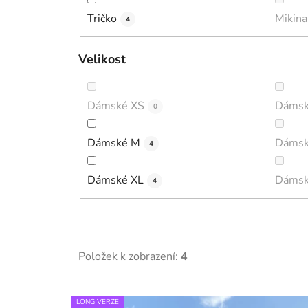
Tričko
Mikina
4
Velikost
Dámské XS
Dámsk
0
Dámské M
Dámsk
4
Dámské XL
Dámsk
4
Položek k zobrazení:
4
V
LONG VERZE