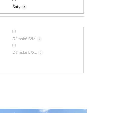
Šaty
2
Dámské S/M
0
Dámské L/XL
0