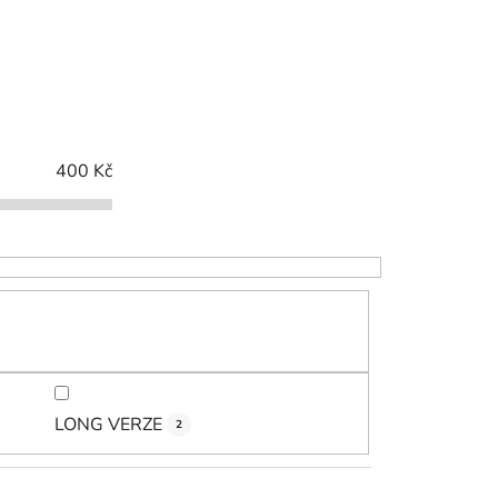
z
e
n
í
p
r
400
Kč
o
d
u
k
t
ů
LONG VERZE
2