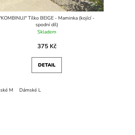
"KOMBINUJ" Tílko BEIGE - Maminka (kojící -
spodní díl)
Skladem
375 Kč
DETAIL
ské M
Dámské L