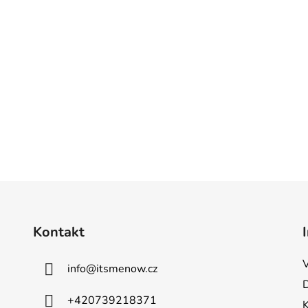
O
v
l
á
d
Kontakt
a
c
í
info
@
itsmenow.cz
p
r
+420739218371