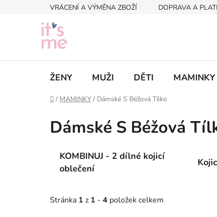
Přejít
VRÁCENÍ A VÝMĚNA ZBOŽÍ
DOPRAVA A PLAT
na
obsah
ŽENY
MUŽI
DĚTI
MAMINKY
Domů
/
MAMINKY
/
Dámské S Béžová Tílko
Dámské S Béžová Tíl
KOMBINUJ - 2 dílné kojicí
Koji
oblečení
Stránka
1
z
1
-
4
položek celkem