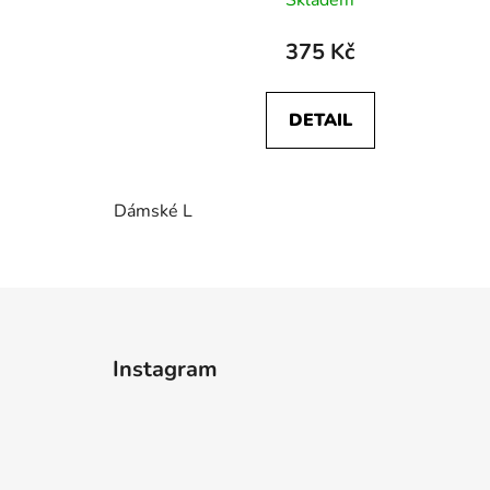
Skladem
375 Kč
DETAIL
Dámské L
Z
á
Instagram
p
a
t
í