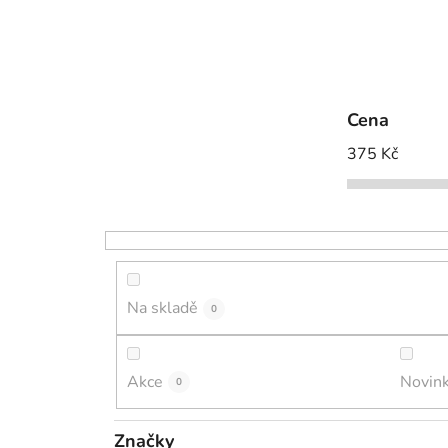
Cena
375
Kč
Na skladě
0
Akce
Novin
0
Značky