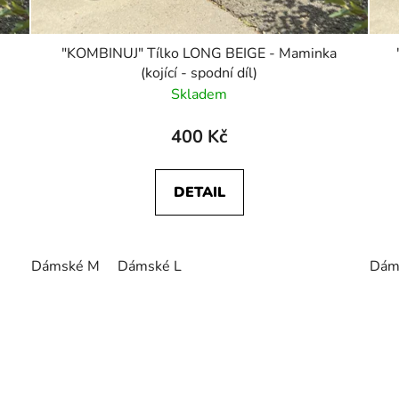
"KOMBINUJ" Tílko LONG BEIGE - Maminka
(kojící - spodní díl)
Skladem
400 Kč
DETAIL
Dámské M
Dámské L
Dám