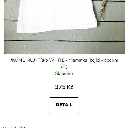
"KOMBINUJ" Tílko WHITE - Maminka (kojící - spodní
díl)
Skladem
375 Kč
DETAIL