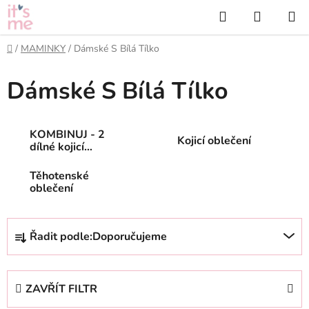
Přejít
Hledat
NÁKUP
na
KOŠÍK
obsah
Domů
/
MAMINKY
/
Dámské S Bílá Tílko
Dámské S Bílá Tílko
KOMBINUJ - 2
Kojicí oblečení
dílné kojicí
oblečení
Těhotenské
oblečení
Ř
Řadit podle:
Doporučujeme
a
z
e
ZAVŘÍT FILTR
n