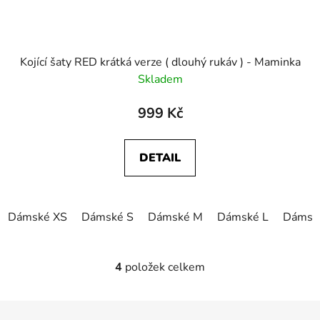
Kojící šaty RED krátká verze ( dlouhý rukáv ) - Maminka
Skladem
999 Kč
DETAIL
Dámské XS
Dámské S
Dámské M
Dámské L
Dámsk
4
položek celkem
O
v
l
Z