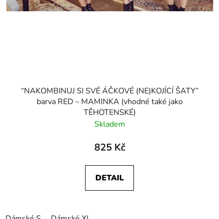
“NAKOMBINUJ SI SVÉ ÁČKOVÉ (NE)KOJÍCÍ ŠATY”
barva RED – MAMINKA (vhodné také jako
TĚHOTENSKÉ)
Skladem
825 Kč
DETAIL
Dámské S
Dámské XL