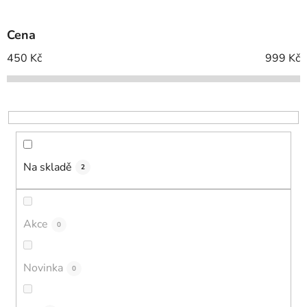
í
p
Cena
r
o
450
Kč
999
Kč
d
u
k
t
ů
Na skladě
2
Akce
0
Novinka
0