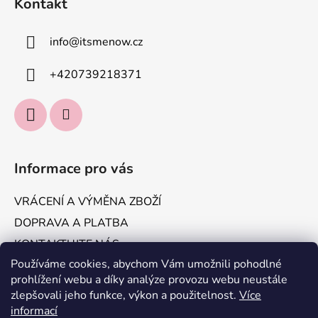
Kontakt
info
@
itsmenow.cz
+420739218371
Informace pro vás
VRÁCENÍ A VÝMĚNA ZBOŽÍ
DOPRAVA A PLATBA
KONTAKTUJTE NÁS
Používáme cookies, abychom Vám umožnili pohodlné
Obchodní podmínky
prohlížení webu a díky analýze provozu webu neustále
Podmínky ochrany osobních údajů
zlepšovali jeho funkce, výkon a použitelnost.
Více
informací