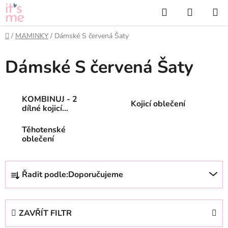
Přejít
Hledat
NÁKUP
na
KOŠÍK
obsah
Domů
/
MAMINKY
/
Dámské S červená Šaty
Dámské S červená Šaty
KOMBINUJ - 2
Kojicí oblečení
dílné kojicí
oblečení
Těhotenské
oblečení
Ř
Řadit podle:
Doporučujeme
a
z
e
ZAVŘÍT FILTR
n