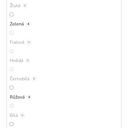
Žlutá
0
Zelená
4
Fialová
0
Hnědá
0
Černobílá
0
Růžová
4
Bílá
0