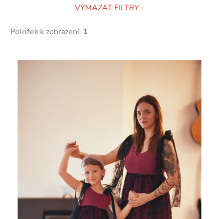
VYMAZAT FILTRY
Položek k zobrazení:
1
V
ý
p
i
s
p
r
o
d
u
k
t
ů