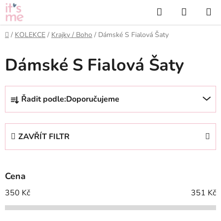
Přejít
Hledat
NÁKUP
na
KOŠÍK
obsah
Domů
/
KOLEKCE
/
Krajky / Boho
/
Dámské S Fialová Šaty
Dámské S Fialová Šaty
Ř
Řadit podle:
Doporučujeme
a
z
e
ZAVŘÍT FILTR
n
í
p
Cena
r
o
350
Kč
351
Kč
d
u