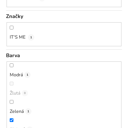
Značky
IT'S ME
1
Barva
Modrá
1
Žlutá
0
Zelená
1