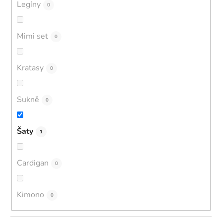
Legíny
0
Mimi set
0
Kraťasy
0
Sukně
0
Šaty
1
Cardigan
0
Kimono
0