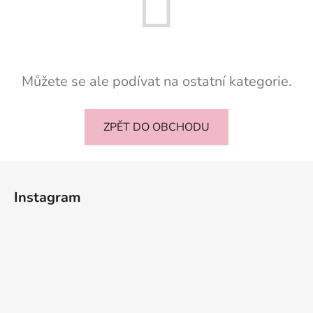
Můžete se ale podívat na ostatní kategorie.
ZPĚT DO OBCHODU
Z
á
Instagram
p
a
t
í