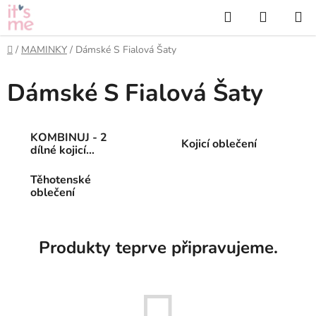
Přejít
Hledat
NÁKUP
na
KOŠÍK
obsah
Domů
/
MAMINKY
/
Dámské S Fialová Šaty
Dámské S Fialová Šaty
KOMBINUJ - 2
Kojicí oblečení
dílné kojicí
oblečení
Těhotenské
oblečení
Produkty teprve připravujeme.