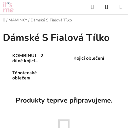
Přejít
Hledat
NÁKUP
na
KOŠÍK
obsah
Domů
/
MAMINKY
/
Dámské S Fialová Tílko
Dámské S Fialová Tílko
KOMBINUJ - 2
Kojicí oblečení
dílné kojicí
oblečení
Těhotenské
oblečení
Produkty teprve připravujeme.