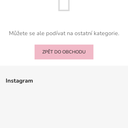
Můžete se ale podívat na ostatní kategorie.
ZPĚT DO OBCHODU
Z
á
Instagram
p
a
t
í