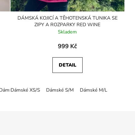
DÁMSKÁ KOJICÍ A TĚHOTENSKÁ TUNIKA SE
ZIPY A ROZPARKY RED WINE
Skladem
999 Kč
DETAIL
Dámské XL
Dámské XS/S
Dámské S/M
Dámské M/L
O
v
l
á
d