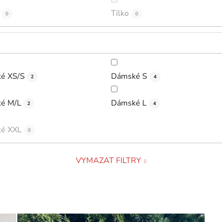
Tílko
0
0
é XS/S
Dámské S
2
4
é M/L
Dámské L
2
4
é XXL
0
VYMAZAT FILTRY