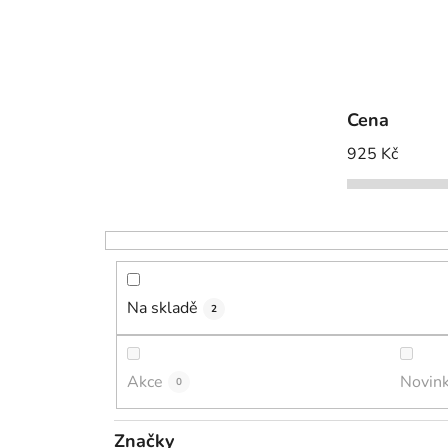
Cena
925
Kč
Na skladě
2
Akce
Novin
0
Značky