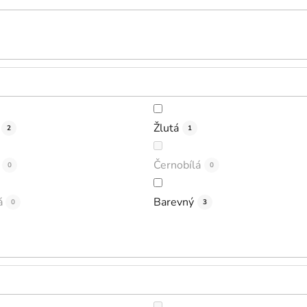
Žlutá
2
1
Černobílá
0
0
á
Barevný
0
3