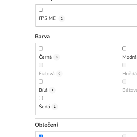
IT'S ME
2
Barva
Černá
Modrá
6
Fialová
Hnědá
0
Bílá
Béžov
1
Šedá
1
Oblečení