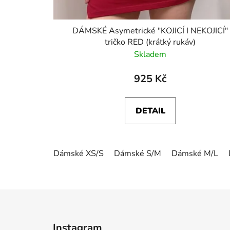
DÁMSKÉ Asymetrické "KOJICÍ I NEKOJICÍ"
tričko RED (krátký rukáv)
Skladem
925 Kč
DETAIL
Dámské XS/S
Dámské S/M
Dámské M/L
Z
á
Instagram