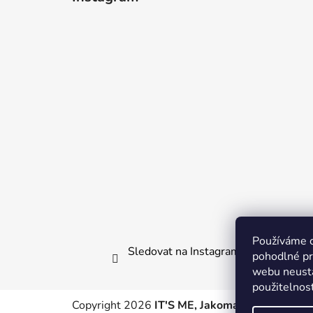
p
a
t
í
Používáme 
Sledovat na Instagramu
pohodlné pr
webu neustá
použitelnos
Copyright 2026
IT'S ME, Jakomama.cz
. Všechn