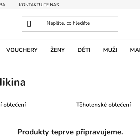
BA
KONTAKTUJTE NÁS
Obchodní podmínky
Podmín
VOUCHERY
ŽENY
DĚTI
MUŽI
MA
ikina
cí oblečení
Těhotenské oblečení
Produkty teprve připravujeme.