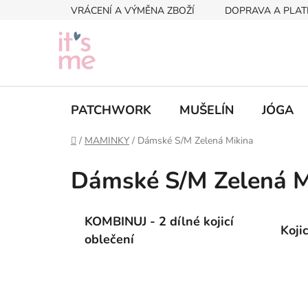
Přejít
VRÁCENÍ A VÝMĚNA ZBOŽÍ
DOPRAVA A PLAT
na
obsah
PATCHWORK
MUŠELÍN
JÓGA
Domů
/
MAMINKY
/
Dámské S/M Zelená Mikina
Dámské S/M Zelená M
KOMBINUJ - 2 dílné kojicí
Koji
oblečení