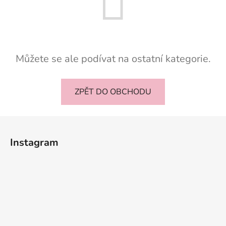
Můžete se ale podívat na ostatní kategorie.
ZPĚT DO OBCHODU
Z
á
Instagram
p
a
t
í