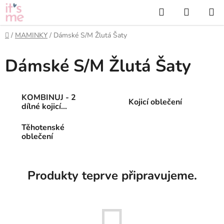
Přejít
Hledat
NÁKUP
na
KOŠÍK
obsah
Domů
/
MAMINKY
/
Dámské S/M Žlutá Šaty
Dámské S/M Žlutá Šaty
KOMBINUJ - 2
Kojicí oblečení
dílné kojicí
oblečení
Těhotenské
oblečení
Produkty teprve připravujeme.