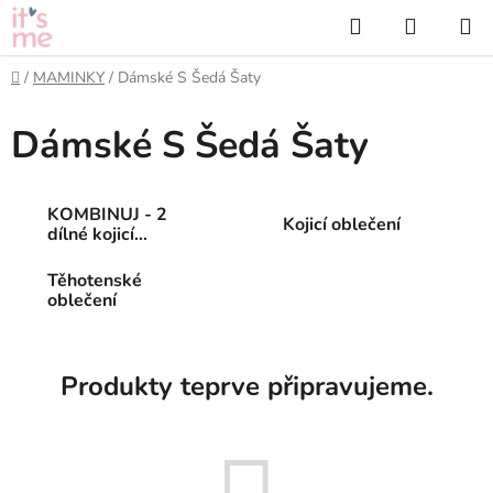
Přejít
Hledat
NÁKUP
na
KOŠÍK
obsah
Domů
/
MAMINKY
/
Dámské S Šedá Šaty
Dámské S Šedá Šaty
KOMBINUJ - 2
Kojicí oblečení
dílné kojicí
oblečení
Těhotenské
oblečení
Produkty teprve připravujeme.