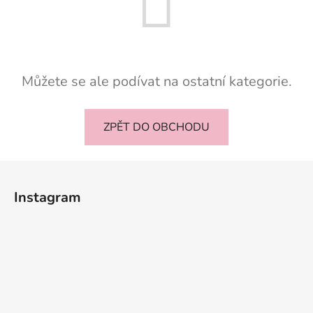
Můžete se ale podívat na ostatní kategorie.
ZPĚT DO OBCHODU
Z
á
Instagram
p
a
t
í