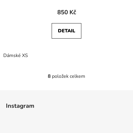
850 Kč
DETAIL
Dámské XS
8
položek celkem
O
v
l
Z
á
á
d
Instagram
p
a
a
c
t
í
p
í