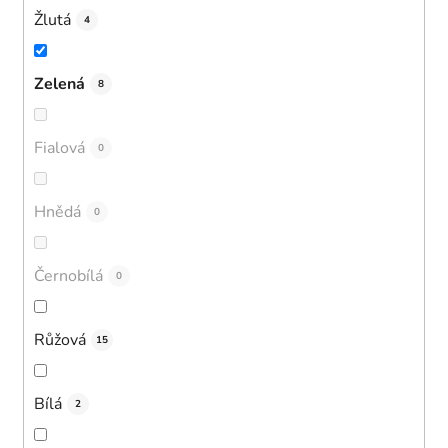
Žlutá
4
Zelená
8
Fialová
0
Hnědá
0
Černobílá
0
Růžová
15
Bílá
2