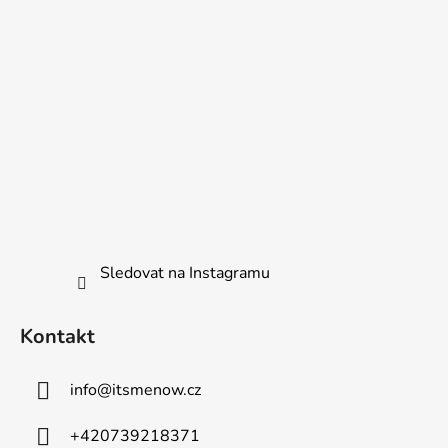
r
v
k
y
v
ý
p
i
s
u
Sledovat na Instagramu
Kontakt
info
@
itsmenow.cz
+420739218371