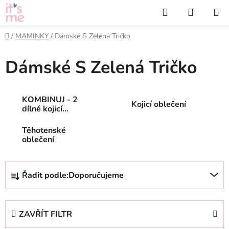
Přejít
Hledat
NÁKUP
na
KOŠÍK
obsah
Domů
/
MAMINKY
/
Dámské S Zelená Tričko
Dámské S Zelená Tričko
KOMBINUJ - 2
Kojicí oblečení
dílné kojicí
oblečení
Těhotenské
oblečení
Ř
Řadit podle:
Doporučujeme
a
z
e
ZAVŘÍT FILTR
n