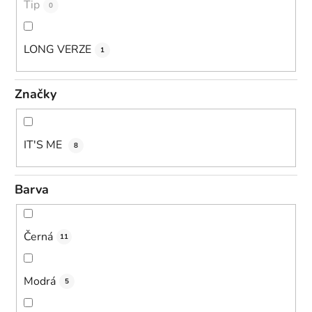
Tip
0
LONG VERZE
1
Značky
IT'S ME
8
Barva
Černá
11
Modrá
5