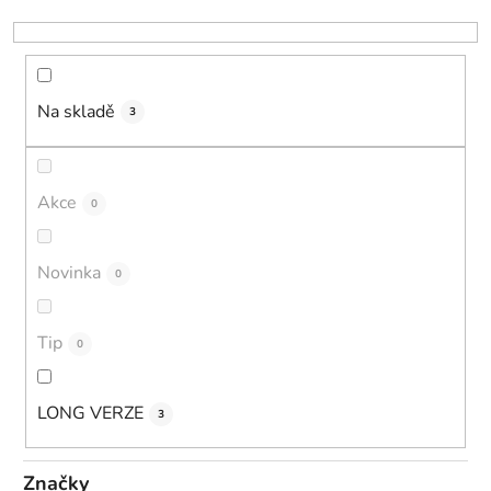
k
t
ů
Na skladě
3
Akce
0
Novinka
0
Tip
0
LONG VERZE
3
Značky