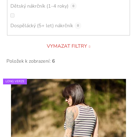
Dětský nákrčník (1-4 roky)
0
Dospělácký (5+ let) nákrčník
0
VYMAZAT FILTRY
Položek k zobrazení:
6
V
LONG VERZE
ý
p
i
s
p
r
o