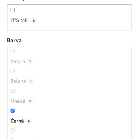
IT'S ME
6
Barva
Modrá
0
Zelená
0
Hnědá
0
Černá
6