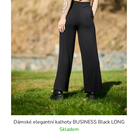
d
u
k
t
ů
Dámské elegantní kalhoty BUSINESS Black LONG
Skladem