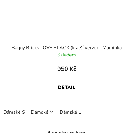
Baggy Bricks LOVE BLACK (kratší verze) - Maminka
Skladem
950 Kč
DETAIL
Dámské S
Dámské M
Dámské L
6
položek celkem