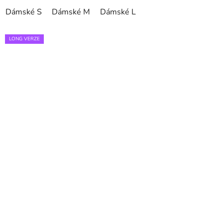
Dámské S
Dámské M
Dámské L
LONG VERZE