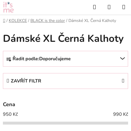
Přejít
Hledat
NÁKUP
na
KOŠÍK
obsah
Domů
/
KOLEKCE
/
BLACK is the color
/
Dámské XL Černá Kalhoty
Dámské XL Černá Kalhoty
Ř
Řadit podle:
Doporučujeme
a
z
e
ZAVŘÍT FILTR
n
í
p
Cena
r
o
950
Kč
990
Kč
d
u