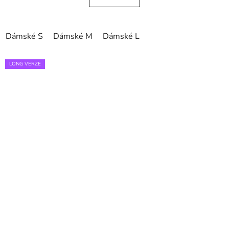
Dámské S
Dámské M
Dámské L
LONG VERZE