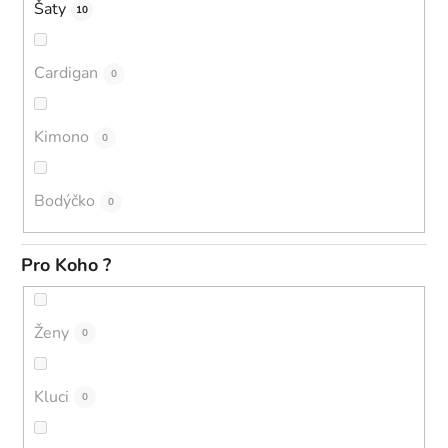
Šaty
10
Cardigan
0
Kimono
0
Bodýčko
0
Pro Koho ?
Ženy
0
Kluci
0