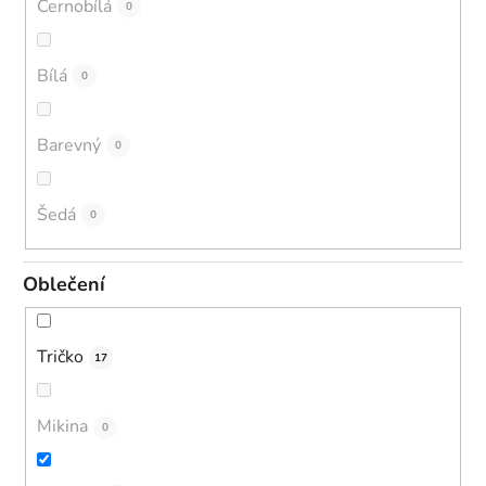
Černobílá
0
Bílá
0
Barevný
0
Šedá
0
Oblečení
Tričko
17
Mikina
0