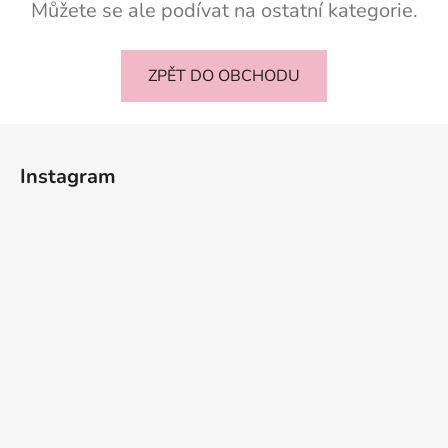
Můžete se ale podívat na ostatní kategorie.
ZPĚT DO OBCHODU
Z
á
Instagram
p
a
t
í