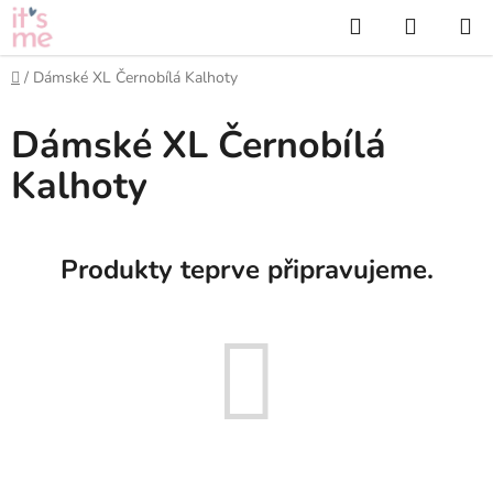
Přejít
Hledat
NÁKUP
na
KOŠÍK
obsah
Domů
/
Dámské XL Černobílá Kalhoty
Dámské XL Černobílá
Kalhoty
Produkty teprve připravujeme.