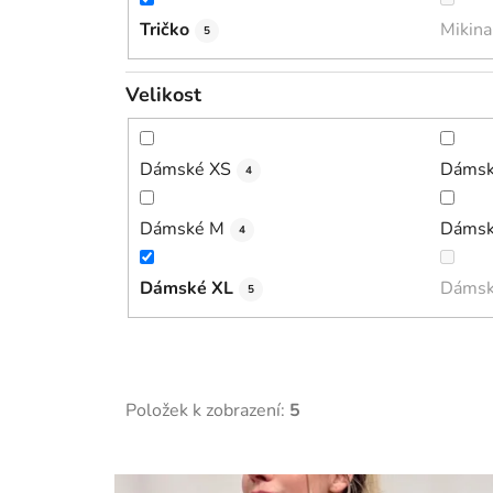
Tričko
Mikina
5
Velikost
Dámské XS
Dámsk
4
Dámské M
Dámsk
4
Dámské XL
Dámsk
5
Položek k zobrazení:
5
V