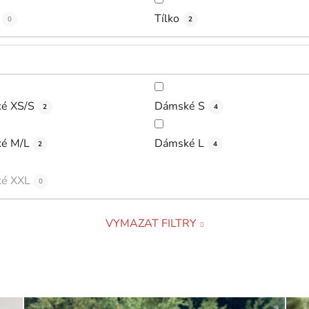
Tílko
0
2
é XS/S
Dámské S
2
4
é M/L
Dámské L
2
4
é XXL
0
VYMAZAT FILTRY