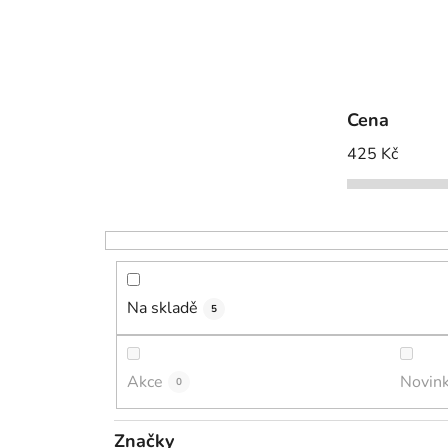
Cena
425
Kč
Na skladě
5
Akce
Novin
0
Značky