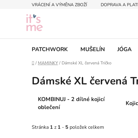
Přejít
VRÁCENÍ A VÝMĚNA ZBOŽÍ
DOPRAVA A PLAT
na
obsah
PATCHWORK
MUŠELÍN
JÓGA
Domů
/
MAMINKY
/
Dámské XL červená Tričko
Dámské XL červená Tr
KOMBINUJ - 2 dílné kojicí
Koji
oblečení
Stránka
1
z
1
-
5
položek celkem