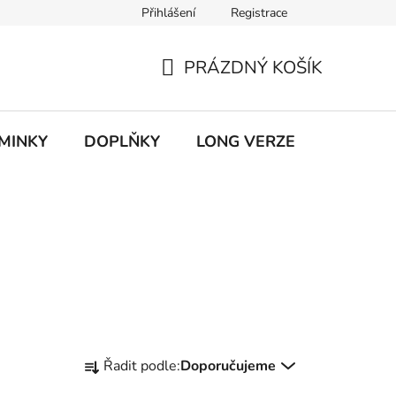
Přihlášení
Registrace
ky ochrany osobních údajů
PRÁZDNÝ KOŠÍK
NÁKUPNÍ
KOŠÍK
MINKY
DOPLŇKY
LONG VERZE
VÝPROD
Ř
Řadit podle:
Doporučujeme
a