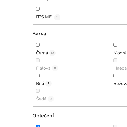
IT'S ME
5
Barva
Černá
Modrá
13
Fialová
Hnědá
0
Bílá
Béžov
2
Šedá
0
Oblečení