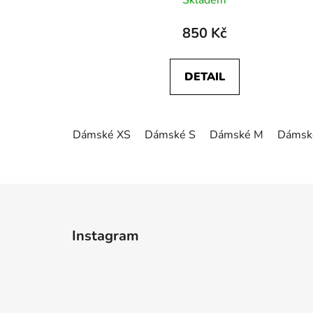
Skladem
850 Kč
DETAIL
Dámské XS
Dámské S
Dámské M
Dámsk
Z
á
Instagram
p
a
t
í