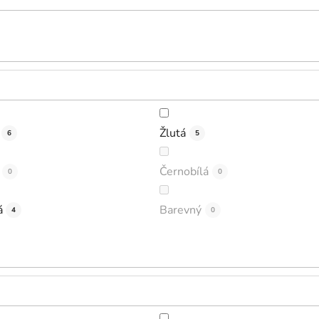
Žlutá
6
5
Černobílá
0
0
á
Barevný
4
0