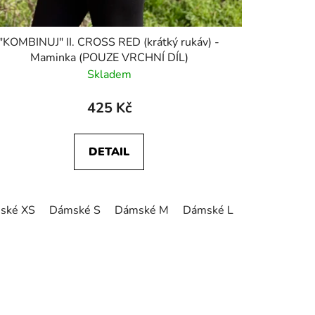
"KOMBINUJ" II. CROSS RED (krátký rukáv) -
Maminka (POUZE VRCHNÍ DÍL)
Skladem
425 Kč
DETAIL
ské XS
Dámské S
Dámské M
Dámské L
Dámské XL