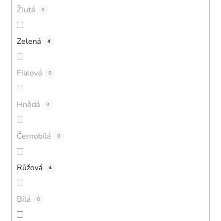
Žlutá
0
Zelená
4
Fialová
0
Hnědá
0
Černobílá
0
Růžová
4
Bílá
0