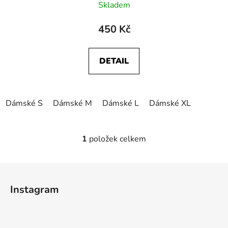
Skladem
450 Kč
DETAIL
Dámské S
Dámské M
Dámské L
Dámské XL
1
položek celkem
O
v
l
Z
á
á
d
Instagram
p
a
a
c
t
í