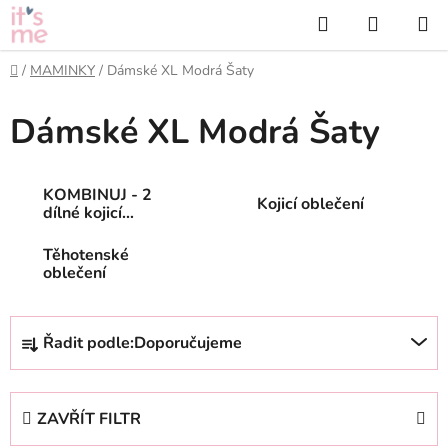
Přejít
Hledat
NÁKUP
na
KOŠÍK
obsah
Domů
/
MAMINKY
/
Dámské XL Modrá Šaty
Dámské XL Modrá Šaty
KOMBINUJ - 2
Kojicí oblečení
dílné kojicí
oblečení
Těhotenské
oblečení
Ř
Řadit podle:
Doporučujeme
a
z
e
ZAVŘÍT FILTR
n