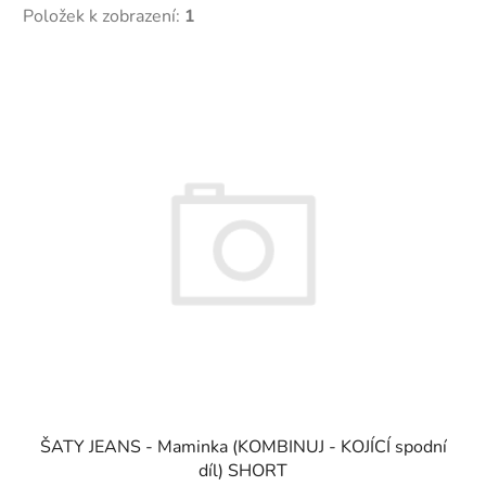
Položek k zobrazení:
1
V
ý
p
i
s
p
r
o
d
u
k
t
ů
ŠATY JEANS - Maminka (KOMBINUJ - KOJÍCÍ spodní
díl) SHORT