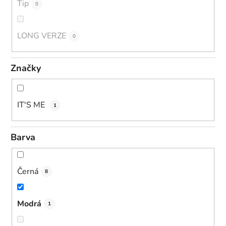
Tip
0
LONG VERZE
0
Značky
IT'S ME
1
Barva
Černá
8
Modrá
1