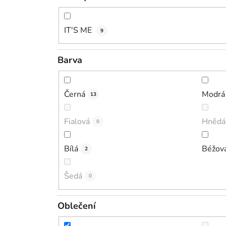
IT'S ME
9
Barva
Černá
Modrá
13
Fialová
Hnědá
0
Bílá
Béžov
2
Šedá
0
Oblečení