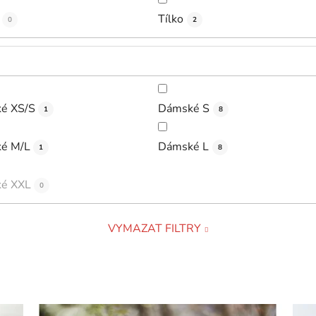
Tílko
0
2
é XS/S
Dámské S
1
8
é M/L
Dámské L
1
8
é XXL
0
VYMAZAT FILTRY