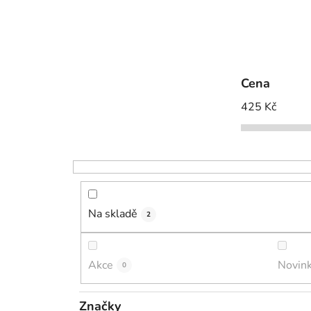
Cena
425
Kč
Na skladě
2
Akce
Novin
0
Značky