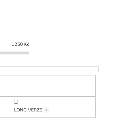
z
e
n
í
p
r
1250
Kč
o
d
u
k
t
ů
LONG VERZE
2