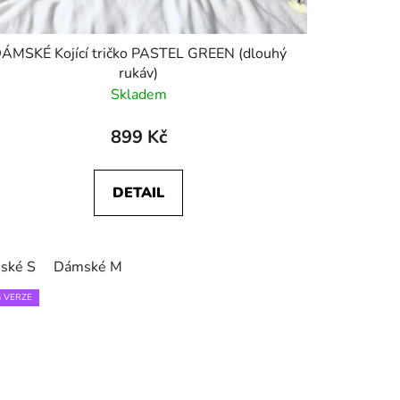
ÁMSKÉ Kojící tričko PASTEL GREEN (dlouhý
rukáv)
Skladem
899 Kč
DETAIL
ské S
Dámské M
 VERZE