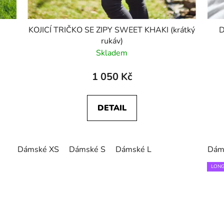
KOJICÍ TRIČKO SE ZIPY SWEET KHAKI (krátký
D
rukáv)
Skladem
1 050 Kč
DETAIL
Dámské XS
Dámské S
Dámské L
Dám
LONG