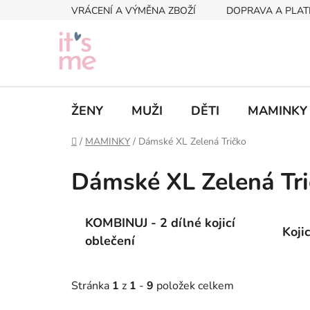
Přejít
VRÁCENÍ A VÝMĚNA ZBOŽÍ
DOPRAVA A PLAT
na
obsah
ŽENY
MUŽI
DĚTI
MAMINKY
Domů
/
MAMINKY
/
Dámské XL Zelená Tričko
Dámské XL Zelená Tr
KOMBINUJ - 2 dílné kojicí
Koji
oblečení
Stránka
1
z
1
-
9
položek celkem