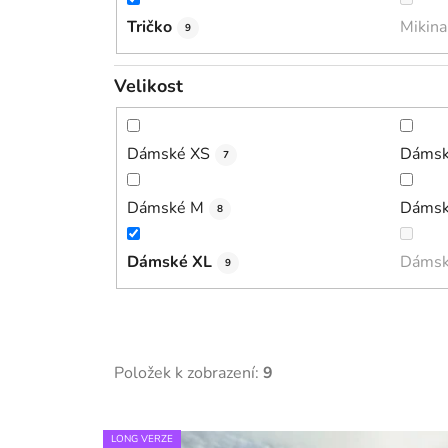
Tričko
Mikina
9
Velikost
Dámské XS
Dámsk
7
Dámské M
Dámsk
8
Dámské XL
Dámsk
9
Položek k zobrazení:
9
V
LONG VERZE