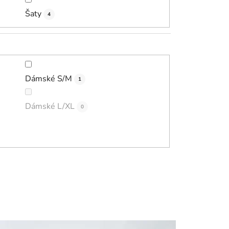
Šaty
4
Dámské S/M
1
Dámské L/XL
0