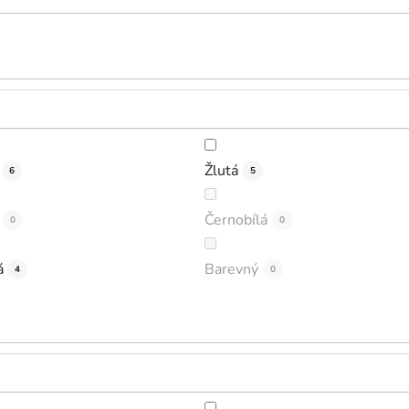
Žlutá
6
5
Černobílá
0
0
á
Barevný
4
0