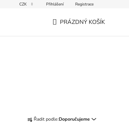
CZK
Přihlášení
Registrace
ky ochrany osobních údajů
PRÁZDNÝ KOŠÍK
NÁKUPNÍ
KOŠÍK
Ř
Řadit podle:
Doporučujeme
a