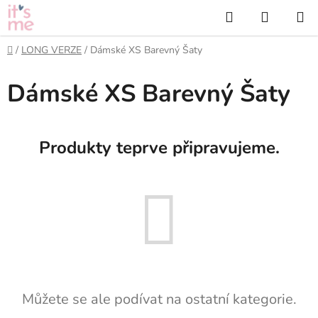
Přejít
Hledat
NÁKUP
na
KOŠÍK
obsah
Domů
/
LONG VERZE
/
Dámské XS Barevný Šaty
Dámské XS Barevný Šaty
Produkty teprve připravujeme.
Můžete se ale podívat na ostatní kategorie.