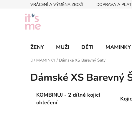
Přejít
VRÁCENÍ A VÝMĚNA ZBOŽÍ
DOPRAVA A PLAT
na
obsah
ŽENY
MUŽI
DĚTI
MAMINKY
Domů
/
MAMINKY
/
Dámské XS Barevný Šaty
Dámské XS Barevný Š
KOMBINUJ - 2 dílné kojicí
Koji
oblečení