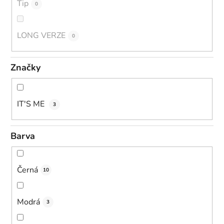
Tip
0
LONG VERZE
0
Značky
IT'S ME
3
Barva
Černá
10
Modrá
3