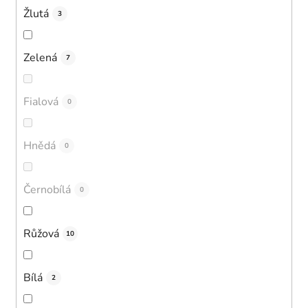
Žlutá
3
Zelená
7
Fialová
0
Hnědá
0
Černobílá
0
Růžová
10
Bílá
2