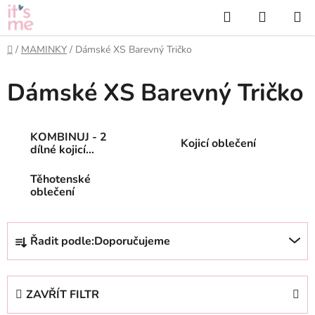
Přejít
Hledat
NÁKUP
na
KOŠÍK
obsah
Domů
/
MAMINKY
/
Dámské XS Barevný Tričko
Dámské XS Barevný Tričko
KOMBINUJ - 2
Kojicí oblečení
dílné kojicí
oblečení
Těhotenské
oblečení
Ř
Řadit podle:
Doporučujeme
a
z
e
ZAVŘÍT FILTR
n