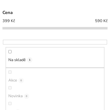
í
p
Cena
r
o
399
Kč
590
Kč
d
u
k
t
ů
Na skladě
1
Akce
0
Novinka
0