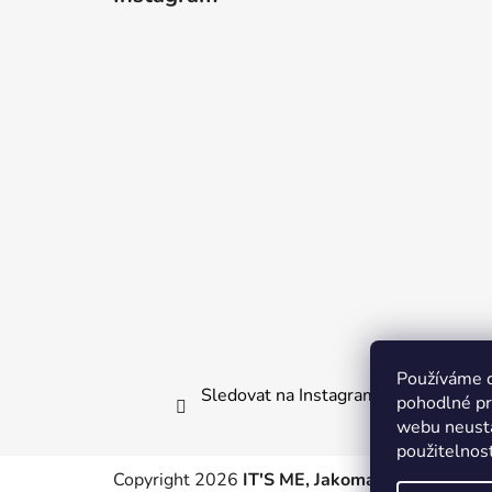
p
a
t
í
Používáme 
Sledovat na Instagramu
pohodlné pr
webu neustá
použitelnos
Copyright 2026
IT'S ME, Jakomama.cz
. Všechn