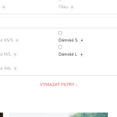
Tílko
0
0
é XS/S
Dámské S
0
4
é M/L
Dámské L
0
4
é XXL
0
VYMAZAT FILTRY