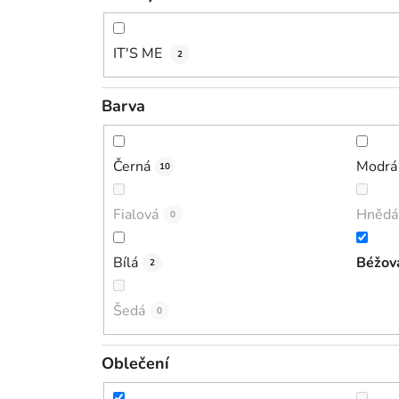
IT'S ME
2
Barva
Černá
Modrá
10
Fialová
Hnědá
0
Bílá
Béžov
2
Šedá
0
Oblečení