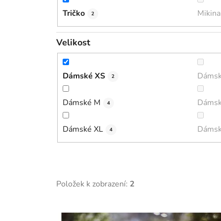
Tričko
Mikina
2
Velikost
Dámské XS
Dámsk
2
Dámské M
Dámsk
4
Dámské XL
Dámsk
4
Položek k zobrazení:
2
V