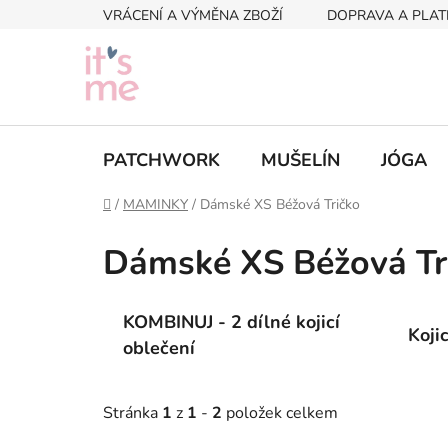
Přejít
VRÁCENÍ A VÝMĚNA ZBOŽÍ
DOPRAVA A PLAT
na
obsah
PATCHWORK
MUŠELÍN
JÓGA
Domů
/
MAMINKY
/
Dámské XS Béžová Tričko
Dámské XS Béžová Tr
KOMBINUJ - 2 dílné kojicí
Koji
oblečení
Stránka
1
z
1
-
2
položek celkem