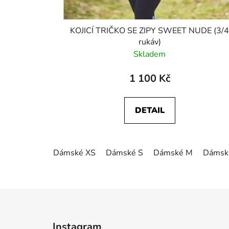
KOJICÍ TRIČKO SE ZIPY SWEET NUDE (3/
rukáv)
Skladem
1 100 Kč
DETAIL
Dámské XS
Dámské S
Dámské M
Dámsk
Z
á
Instagram