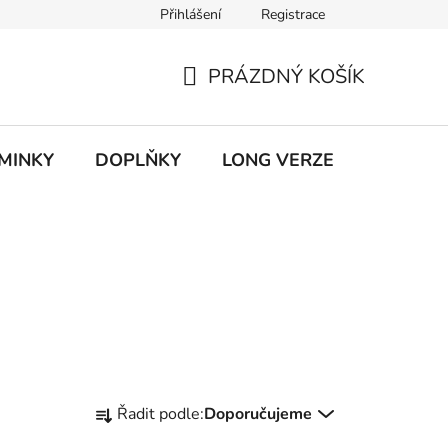
Přihlášení
Registrace
ky ochrany osobních údajů
PRÁZDNÝ KOŠÍK
NÁKUPNÍ
KOŠÍK
MINKY
DOPLŇKY
LONG VERZE
VÝPROD
Ř
Řadit podle:
Doporučujeme
a