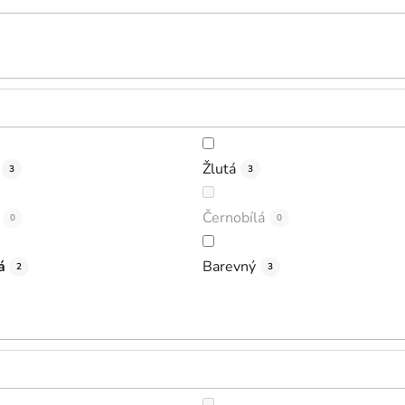
Žlutá
3
3
Černobílá
0
0
á
Barevný
2
3