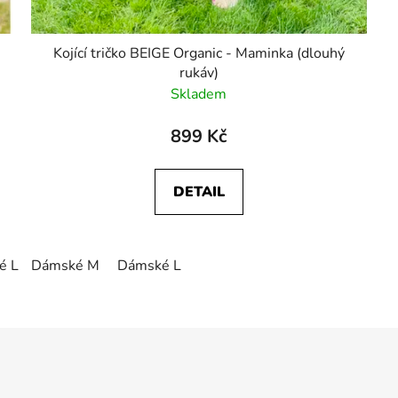
4
Kojící tričko BEIGE Organic - Maminka (dlouhý
rukáv)
Skladem
899 Kč
DETAIL
é L
Dámské M
Dámské XL
Dámské L
O
v
l
á
d