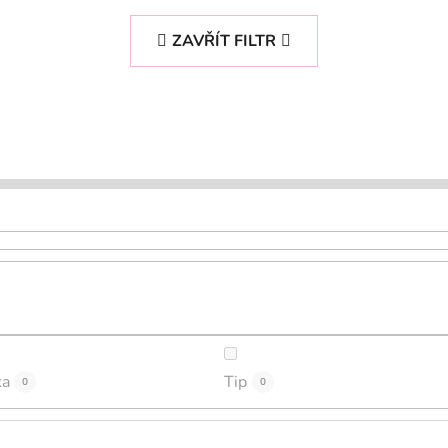
ZAVŘÍT FILTR
ka
Tip
0
0