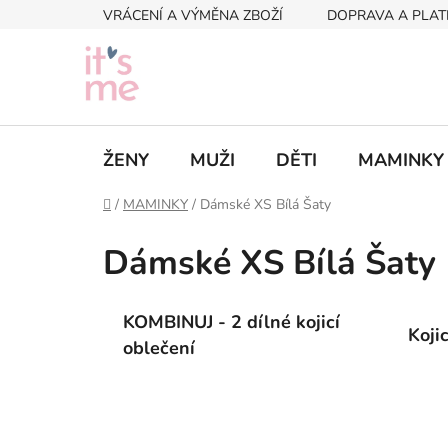
Přejít
VRÁCENÍ A VÝMĚNA ZBOŽÍ
DOPRAVA A PLAT
na
obsah
ŽENY
MUŽI
DĚTI
MAMINKY
Domů
/
MAMINKY
/
Dámské XS Bílá Šaty
Dámské XS Bílá Šaty
KOMBINUJ - 2 dílné kojicí
Koji
oblečení