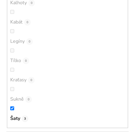
Kalhoty
0
Kabát
0
Legíny
0
Tílko
0
Kraťasy
0
Sukně
0
Šaty
3