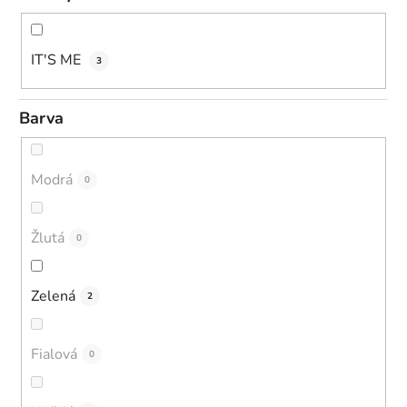
IT'S ME
3
Barva
Modrá
0
Žlutá
0
Zelená
2
Fialová
0