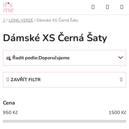
Přejít
Hledat
NÁKUP
na
KOŠÍK
obsah
Domů
/
LONG VERZE
/
Dámské XS Černá Šaty
Dámské XS Černá Šaty
Ř
Řadit podle:
Doporučujeme
a
z
e
ZAVŘÍT FILTR
n
í
p
Cena
r
o
950
Kč
1500
Kč
d
u