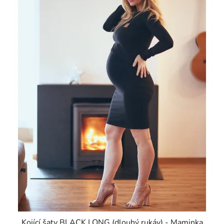
Kojící šaty BLACK LONG (dlouhý rukáv) - Maminka