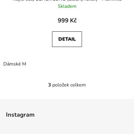
Skladem
999 Kč
DETAIL
Dámské M
3
položek celkem
O
v
l
Z
á
á
d
Instagram
p
a
a
c
t
í