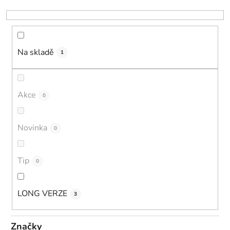
k
t
ů
Na skladě
1
Akce
0
Novinka
0
Tip
0
LONG VERZE
3
Značky