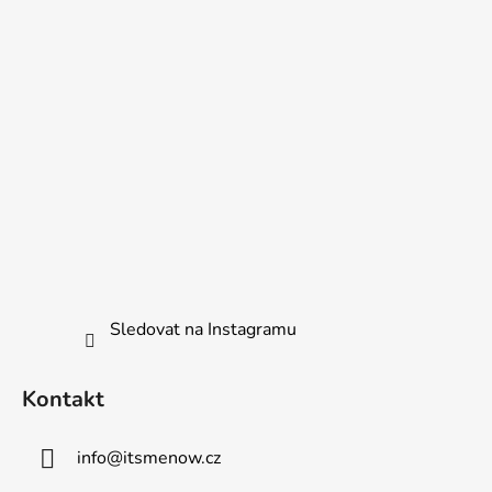
p
í
r
v
k
y
v
ý
p
i
s
u
Sledovat na Instagramu
Kontakt
info
@
itsmenow.cz