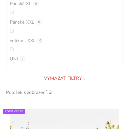
Pánské XL
0
Pánské XXL
0
velikost XXL
0
UNI
0
VYMAZAT FILTRY
Položek k zobrazení:
3
V
LONG VERZE
ý
p