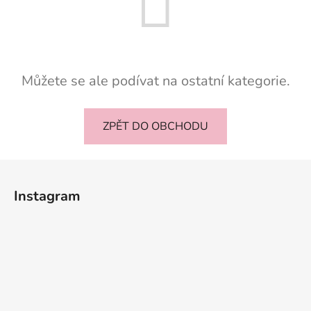
Můžete se ale podívat na ostatní kategorie.
ZPĚT DO OBCHODU
Z
á
Instagram
p
a
t
í