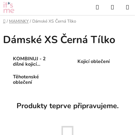
Přejít
Hledat
NÁKUP
na
KOŠÍK
obsah
Domů
/
MAMINKY
/
Dámské XS Černá Tílko
Dámské XS Černá Tílko
KOMBINUJ - 2
Kojicí oblečení
dílné kojicí
oblečení
Těhotenské
oblečení
Produkty teprve připravujeme.