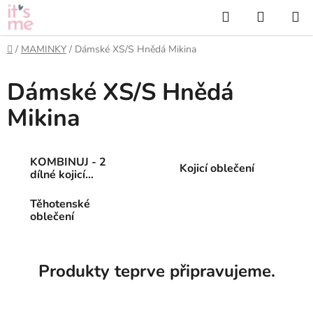
Přejít
Hledat
NÁKUP
na
KOŠÍK
obsah
Domů
/
MAMINKY
/
Dámské XS/S Hnědá Mikina
Dámské XS/S Hnědá
Mikina
KOMBINUJ - 2
Kojicí oblečení
dílné kojicí
oblečení
Těhotenské
oblečení
Produkty teprve připravujeme.