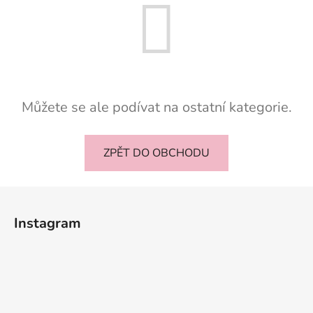
Můžete se ale podívat na ostatní kategorie.
ZPĚT DO OBCHODU
Z
á
Instagram
p
a
t
í