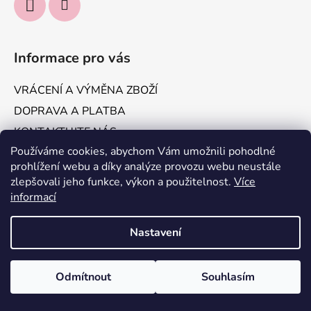
Informace pro vás
VRÁCENÍ A VÝMĚNA ZBOŽÍ
DOPRAVA A PLATBA
KONTAKTUJTE NÁS
Používáme cookies, abychom Vám umožnili pohodlné
Obchodní podmínky
prohlížení webu a díky analýze provozu webu neustále
Podmínky ochrany osobních údajů
zlepšovali jeho funkce, výkon a použitelnost.
Více
informací
Vytvořil Shoptet
Nastavení
Copyright 2026
IT'S ME, Jakomama.cz
. Všechna práva
vyhrazena.
Odmítnout
Souhlasím
Odstoupit od smlouvy