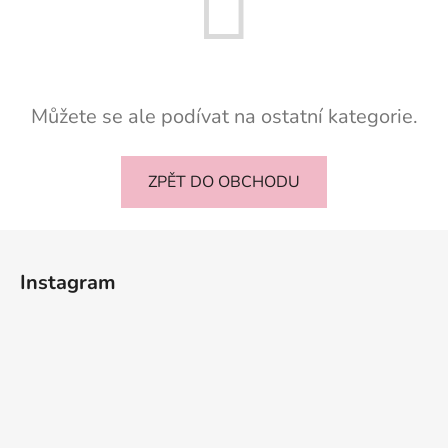
Můžete se ale podívat na ostatní kategorie.
ZPĚT DO OBCHODU
Z
á
Instagram
p
a
t
í