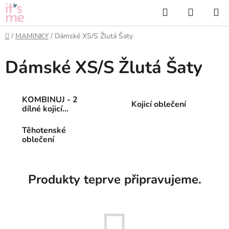
Přejít
Hledat
NÁKUP
na
KOŠÍK
obsah
Domů
/
MAMINKY
/
Dámské XS/S Žlutá Šaty
Dámské XS/S Žlutá Šaty
KOMBINUJ - 2
Kojicí oblečení
dílné kojicí
oblečení
Těhotenské
oblečení
Produkty teprve připravujeme.