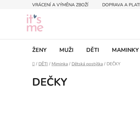
Přejít
VRÁCENÍ A VÝMĚNA ZBOŽÍ
DOPRAVA A PLAT
na
obsah
ŽENY
MUŽI
DĚTI
MAMINKY
Domů
/
DĚTI
/
Miminka
/
Dětská postýlka
/
DEČKY
DEČKY