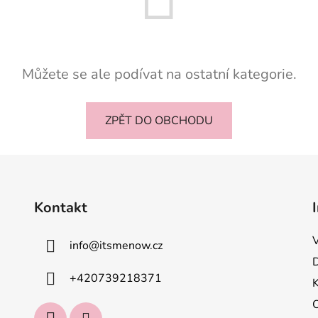
Můžete se ale podívat na ostatní kategorie.
ZPĚT DO OBCHODU
Kontakt
info
@
itsmenow.cz
+420739218371