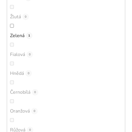
Žlutá
0
Zelená
1
Fialová
0
Hnědá
0
Černobílá
0
Oranžová
0
Růžová
0