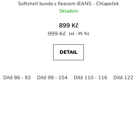
Softshell bunda s fleecem JEANS - Chlapeček
Skladem
899 Kč
999 Kč
(až –35 %)
DETAIL
Dítě 86 - 92
Dítě 98 - 104
Dítě 110 - 116
Dítě 122 