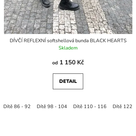
DÍVČÍ REFLEXNÍ softshellová bunda BLACK HEARTS
Skladem
1 150 Kč
od
DETAIL
Dítě 86 - 92
Dítě 98 - 104
Dítě 110 - 116
Dítě 122 