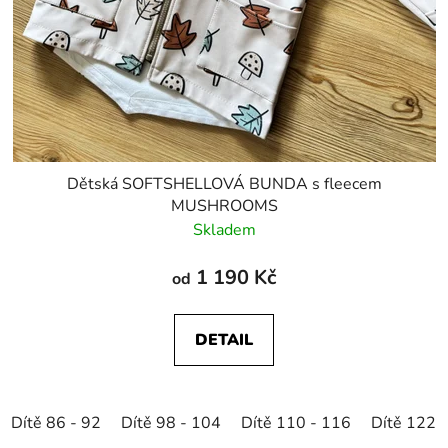
Dětská SOFTSHELLOVÁ BUNDA s fleecem
MUSHROOMS
Skladem
1 190 Kč
od
DETAIL
Dítě 86 - 92
Dítě 98 - 104
Dítě 110 - 116
Dítě 122 