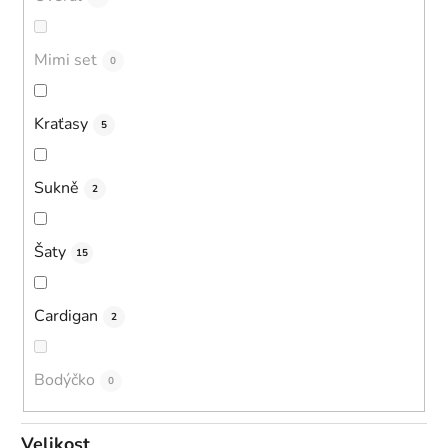
Mimi set
0
Kraťasy
5
Sukně
2
Šaty
15
Cardigan
2
Bodýčko
0
Velikost