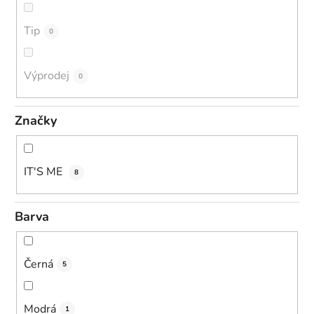
Tip
0
Výprodej
0
Značky
IT'S ME
8
Barva
Černá
5
Modrá
1