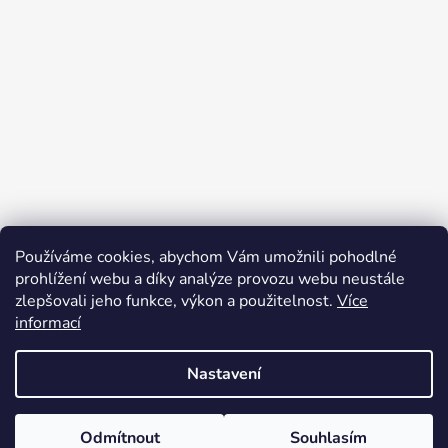
p
í
r
v
k
y
v
ý
p
i
s
u
Používáme cookies, abychom Vám umožnili pohodlné
prohlížení webu a díky analýze provozu webu neustále
Sledovat na Instagramu
zlepšovali jeho funkce, výkon a použitelnost.
Více
informací
Vytvořil Shoptet
Nastavení
Copyright 2026
IT'S ME, Jakomama.cz
. Všechna práva
vyhrazena.
Odmítnout
Souhlasím