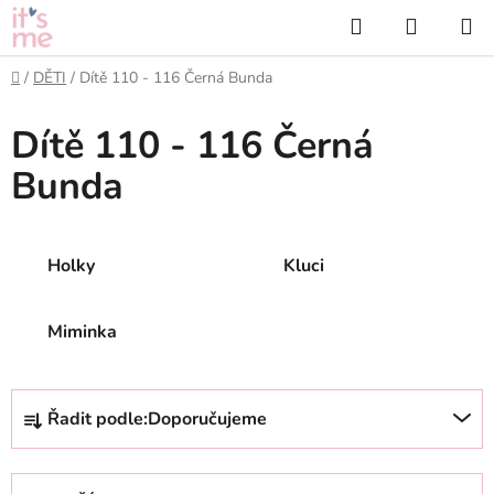
Přejít
Hledat
NÁKUP
na
KOŠÍK
obsah
Domů
/
DĚTI
/
Dítě 110 - 116 Černá Bunda
Dítě 110 - 116 Černá
Bunda
Holky
Kluci
Miminka
Ř
Řadit podle:
Doporučujeme
a
z
e