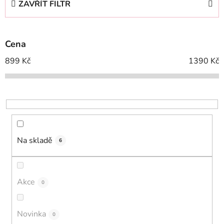
ZAVŘÍT FILTR
n
í
p
Cena
r
o
899
Kč
1390
Kč
d
u
k
t
ů
Na skladě
6
Akce
0
Novinka
0