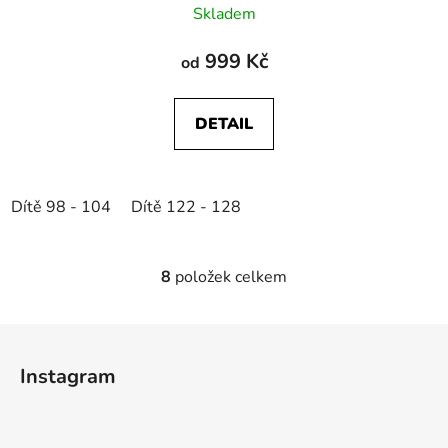
Skladem
999 Kč
od
DETAIL
Dítě 98 - 104
Dítě 122 - 128
8
položek celkem
O
v
l
Z
á
á
d
Instagram
p
a
a
c
t
í