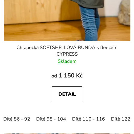
Chlapecká SOFTSHELLOVÁ BUNDA s fleecem
CYPRESS
Skladem
1 150 Kč
od
DETAIL
Dítě 86 - 92
Dítě 98 - 104
Dítě 110 - 116
Dítě 122 