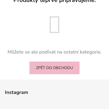
Můžete se ale podívat na ostatní kategorie.
ZPĚT DO OBCHODU
Z
á
Instagram
p
a
t