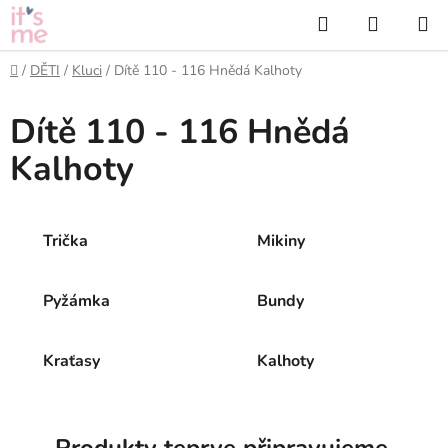
Přejít
Hledat
NÁKUP
na
KOŠÍK
obsah
Domů
/
DĚTI
/
Kluci
/
Dítě 110 - 116 Hnědá Kalhoty
Dítě 110 - 116 Hnědá
Kalhoty
Trička
Mikiny
Pyžámka
Bundy
Kraťasy
Kalhoty
Produkty teprve připravujeme.