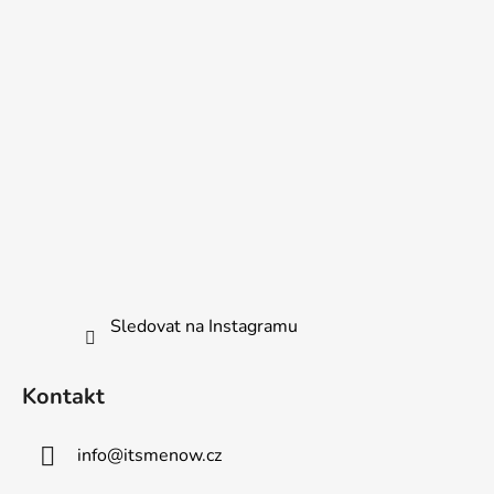
í
Sledovat na Instagramu
Kontakt
info
@
itsmenow.cz