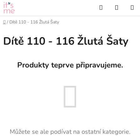
Přejít
Hledat
NÁKUP
na
KOŠÍK
obsah
Domů
/
Dítě 110 - 116 Žlutá Šaty
Dítě 110 - 116 Žlutá Šaty
Produkty teprve připravujeme.
Můžete se ale podívat na ostatní kategorie.