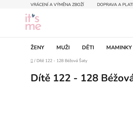
Přejít
VRÁCENÍ A VÝMĚNA ZBOŽÍ
DOPRAVA A PLAT
na
obsah
ŽENY
MUŽI
DĚTI
MAMINKY
Domů
/
Dítě 122 - 128 Béžová Šaty
Dítě 122 - 128 Béžov