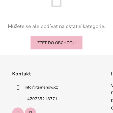
Můžete se ale podívat na ostatní kategorie.
ZPĚT DO OBCHODU
Kontakt
info
@
itsmenow.cz
+420739218371