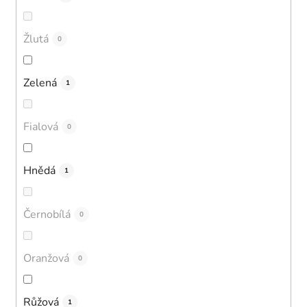
Žlutá
0
Zelená
1
Fialová
0
Hnědá
1
Černobílá
0
Oranžová
0
Růžová
1