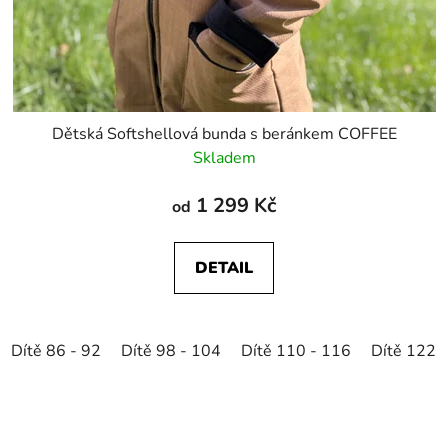
Dětská Softshellová bunda s beránkem COFFEE
Skladem
1 299 Kč
od
DETAIL
Dítě 86 - 92
Dítě 98 - 104
Dítě 110 - 116
Dítě 122 