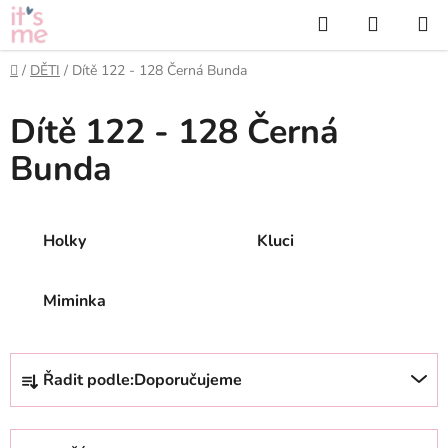
Přejít
Hledat
NÁKUP
na
KOŠÍK
obsah
Domů
/
DĚTI
/
Dítě 122 - 128 Černá Bunda
Dítě 122 - 128 Černá
Bunda
Holky
Kluci
Miminka
Ř
Řadit podle:
Doporučujeme
a
z
e