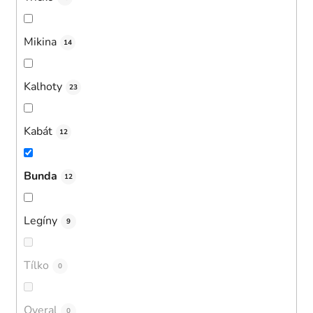
Mikina
14
Kalhoty
23
Kabát
12
Bunda
12
Legíny
9
Tílko
0
Overal
0