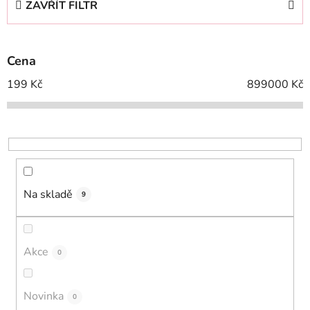
ZAVŘÍT FILTR
n
í
p
Cena
r
o
199
Kč
899000
Kč
d
u
k
t
ů
Na skladě
9
Akce
0
Novinka
0