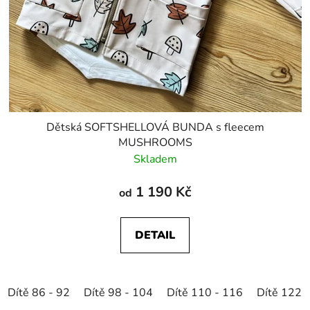
Dětská SOFTSHELLOVÁ BUNDA s fleecem
MUSHROOMS
Skladem
1 190 Kč
od
DETAIL
Dítě 86 - 92
Dítě 98 - 104
Dítě 110 - 116
Dítě 122 