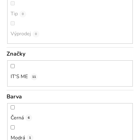
Tip
0
Výprodej
0
Značky
IT'S ME
11
Barva
Černá
6
Modrá
1