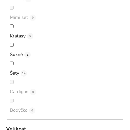
Mimi set
0
Kraťasy
5
Sukně
1
Šaty
14
Cardigan
0
Bodýčko
0
Velikost