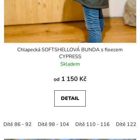
Chlapecká SOFTSHELLOVÁ BUNDA s fleecem
CYPRESS
Skladem
1 150 Kč
od
DETAIL
Dítě 86 - 92
Dítě 98 - 104
Dítě 110 - 116
Dítě 122 