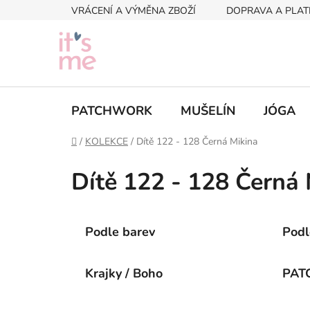
Přejít
VRÁCENÍ A VÝMĚNA ZBOŽÍ
DOPRAVA A PLAT
na
obsah
PATCHWORK
MUŠELÍN
JÓGA
Domů
/
KOLEKCE
/
Dítě 122 - 128 Černá Mikina
Dítě 122 - 128 Černá 
Podle barev
Podl
Krajky / Boho
PAT