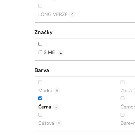
LONG VERZE
0
Značky
IT'S ME
1
Barva
Modrá
Žlutá
0
Černá
Černob
1
Béžová
Barev
0