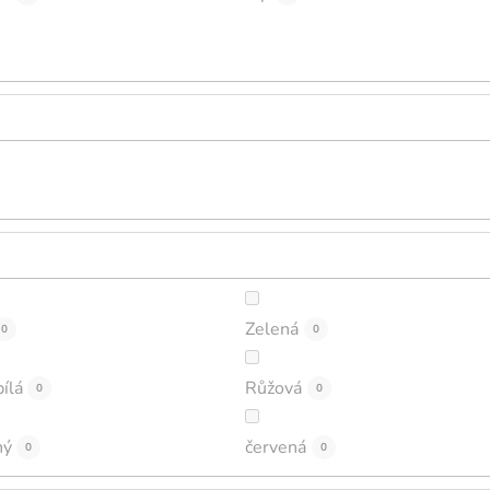
Zelená
0
0
ílá
Růžová
0
0
ný
červená
0
0