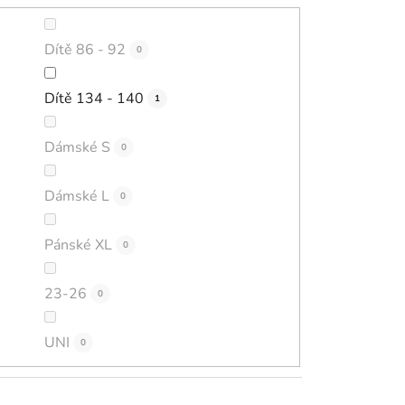
Dítě 86 - 92
0
Dítě 134 - 140
1
Dámské S
0
Dámské L
0
Pánské XL
0
23-26
0
UNI
0