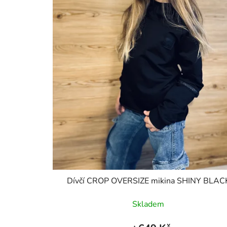
o
d
u
k
t
ů
Dívčí CROP OVERSIZE mikina SHINY BLAC
Skladem