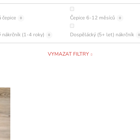
 čepice
Čepice 6-12 měsíců
0
0
 nákrčník (1-4 roky)
Dospělácký (5+ let) nákrčník
0
0
VYMAZAT FILTRY