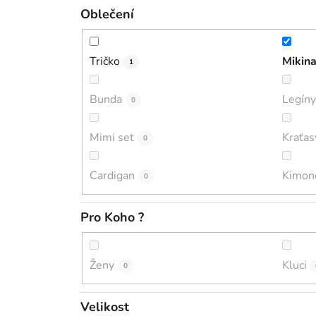
Oblečení
Tričko
Mikin
1
Bunda
Legíny
0
Mimi set
Kraťas
0
Cardigan
Kimon
0
Pro Koho ?
Ženy
Kluci
0
Velikost