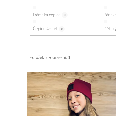
Dámská čepice
Pánská
0
Čepice 4+ let
Dětský
0
Položek k zobrazení:
1
V
ý
p
i
s
p
r