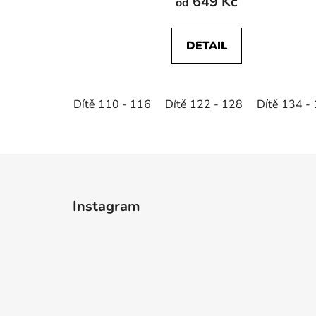
649 Kč
od
DETAIL
Dítě 110 - 116
Dítě 122 - 128
Dítě 134 -
Z
á
Instagram
p
a
t
í