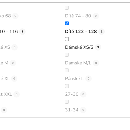
ko 68
Dítě 74 - 80
0
0
10 - 116
Dítě 122 - 128
1
1
é XS
Dámské XS/S
0
9
é M
Dámské M/L
0
0
é XL
Pánské L
0
0
st XXL
27-30
0
0
31-34
0
0