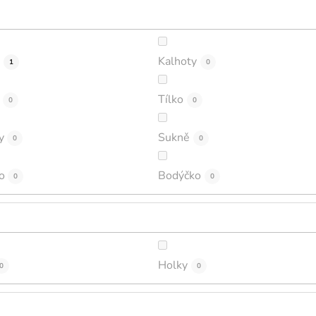
a
Kalhoty
1
0
Tílko
0
0
y
Sukně
0
0
o
Bodýčko
0
0
Holky
0
0