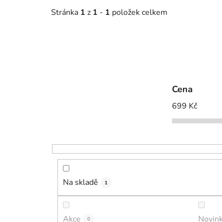
Stránka
1
z
1
-
1
položek celkem
Cena
699
Kč
Na skladě
1
Akce
Novin
0